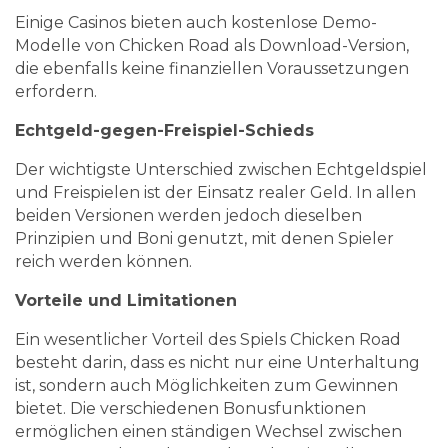
Einige Casinos bieten auch kostenlose Demo-
Modelle von Chicken Road als Download-Version,
die ebenfalls keine finanziellen Voraussetzungen
erfordern.
Echtgeld-gegen-Freispiel-Schieds
Der wichtigste Unterschied zwischen Echtgeldspiel
und Freispielen ist der Einsatz realer Geld. In allen
beiden Versionen werden jedoch dieselben
Prinzipien und Boni genutzt, mit denen Spieler
reich werden können.
Vorteile und Limitationen
Ein wesentlicher Vorteil des Spiels Chicken Road
besteht darin, dass es nicht nur eine Unterhaltung
ist, sondern auch Möglichkeiten zum Gewinnen
bietet. Die verschiedenen Bonusfunktionen
ermöglichen einen ständigen Wechsel zwischen