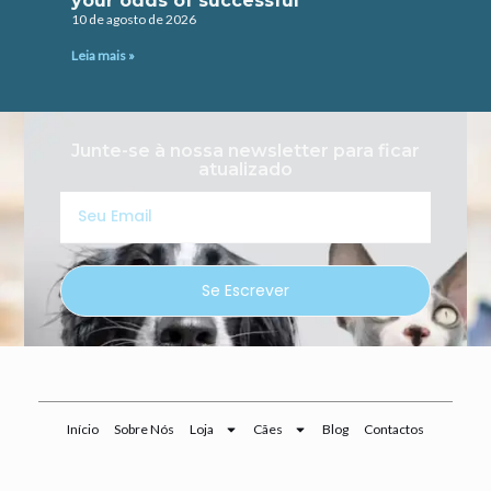
your odds of successful
10 de agosto de 2026
Leia mais »
Junte-se à nossa newsletter para ficar
atualizado
Seu
Email
Se Escrever
Início
Sobre Nós
Loja
Cães
Blog
Contactos