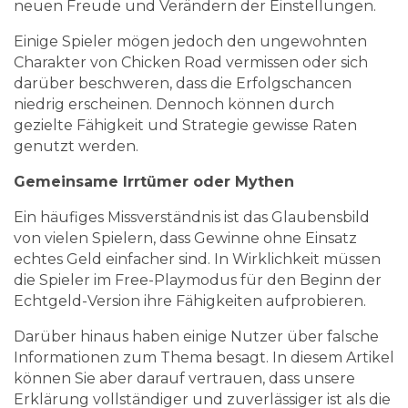
neuen Freude und Verändern der Einstellungen.
Einige Spieler mögen jedoch den ungewohnten
Charakter von Chicken Road vermissen oder sich
darüber beschweren, dass die Erfolgschancen
niedrig erscheinen. Dennoch können durch
gezielte Fähigkeit und Strategie gewisse Raten
genutzt werden.
Gemeinsame Irrtümer oder Mythen
Ein häufiges Missverständnis ist das Glaubensbild
von vielen Spielern, dass Gewinne ohne Einsatz
echtes Geld einfacher sind. In Wirklichkeit müssen
die Spieler im Free-Playmodus für den Beginn der
Echtgeld-Version ihre Fähigkeiten aufprobieren.
Darüber hinaus haben einige Nutzer über falsche
Informationen zum Thema besagt. In diesem Artikel
können Sie aber darauf vertrauen, dass unsere
Erklärung vollständiger und zuverlässiger ist als die