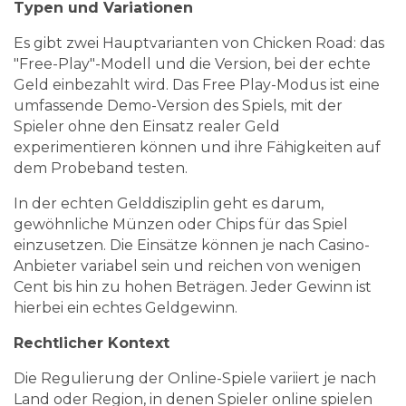
Typen und Variationen
Es gibt zwei Hauptvarianten von Chicken Road: das
"Free-Play"-Modell und die Version, bei der echte
Geld einbezahlt wird. Das Free Play-Modus ist eine
umfassende Demo-Version des Spiels, mit der
Spieler ohne den Einsatz realer Geld
experimentieren können und ihre Fähigkeiten auf
dem Probeband testen.
In der echten Gelddisziplin geht es darum,
gewöhnliche Münzen oder Chips für das Spiel
einzusetzen. Die Einsätze können je nach Casino-
Anbieter variabel sein und reichen von wenigen
Cent bis hin zu hohen Beträgen. Jeder Gewinn ist
hierbei ein echtes Geldgewinn.
Rechtlicher Kontext
Die Regulierung der Online-Spiele variiert je nach
Land oder Region, in denen Spieler online spielen