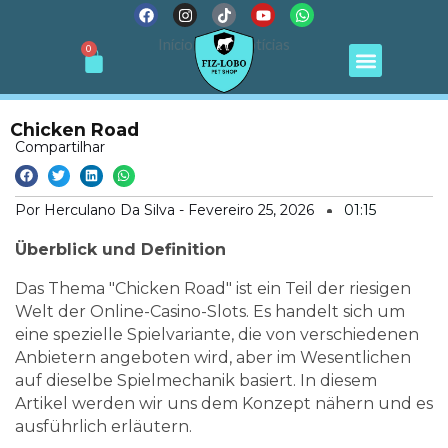
F
I
T
Y
W
Ir
a
n
i
o
h
para
c
s
k
u
a
Menu
Início
Notícias
Cart
0
e
t
t
t
t
o
b
a
o
u
s
conteúdo
o
g
k
b
a
o
r
e
p
k
a
p
m
Chicken Road
Compartilhar
Por Herculano Da Silva -
Fevereiro 25, 2026
01:15
Überblick und Definition
Das Thema "Chicken Road" ist ein Teil der riesigen
Welt der Online-Casino-Slots. Es handelt sich um
eine spezielle Spielvariante, die von verschiedenen
Anbietern angeboten wird, aber im Wesentlichen
auf dieselbe Spielmechanik basiert. In diesem
Artikel werden wir uns dem Konzept nähern und es
ausführlich erläutern.