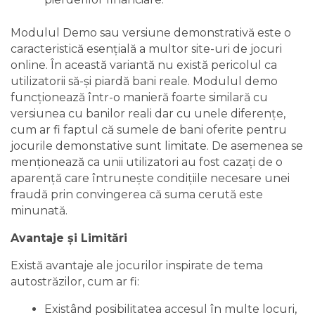
Modulul Demo sau versiune demonstrativă este o
caracteristică esențială a multor site-uri de jocuri
online. În această variantă nu există pericolul ca
utilizatorii să-și piardă bani reale. Modulul demo
funcționează într-o manieră foarte similară cu
versiunea cu banilor reali dar cu unele diferențe,
cum ar fi faptul că sumele de bani oferite pentru
jocurile demonstative sunt limitate. De asemenea se
menționează ca unii utilizatori au fost cazați de o
aparență care întrunește condițiile necesare unei
fraudă prin convingerea că suma cerută este
minunată.
Avantaje și Limitări
Există avantaje ale jocurilor inspirate de tema
autostrăzilor, cum ar fi:
Existând posibilitatea accesul în multe locuri,