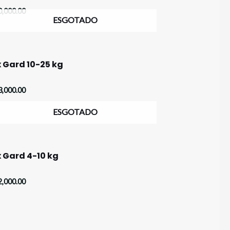
0,000.00
ESGOTADO
iação
 Gard 10-25 kg
s
3,000.00
ESGOTADO
iação
 Gard 4-10 kg
s
2,000.00