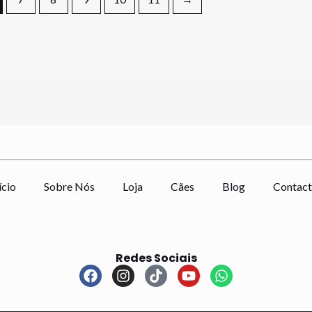
ício
Sobre Nós
Loja
Cães
Blog
Contact
Redes Sociais
F
I
T
Y
W
a
n
i
o
h
c
s
k
u
a