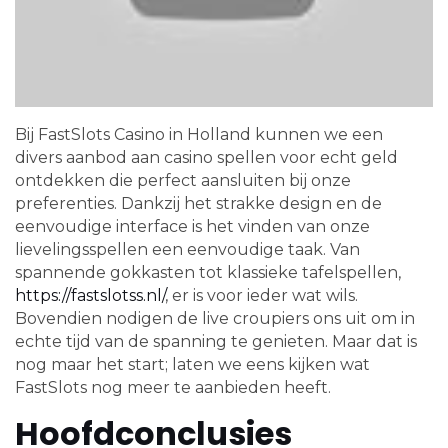
Bij FastSlots Casino in Holland kunnen we een
divers aanbod aan casino spellen voor echt geld
ontdekken die perfect aansluiten bij onze
preferenties. Dankzij het strakke design en de
eenvoudige interface is het vinden van onze
lievelingsspellen een eenvoudige taak. Van
spannende gokkasten tot klassieke tafelspellen,
https://fastslotss.nl/
, er is voor ieder wat wils.
Bovendien nodigen de live croupiers ons uit om in
echte tijd van de spanning te genieten. Maar dat is
nog maar het start; laten we eens kijken wat
FastSlots nog meer te aanbieden heeft.
Hoofdconclusies