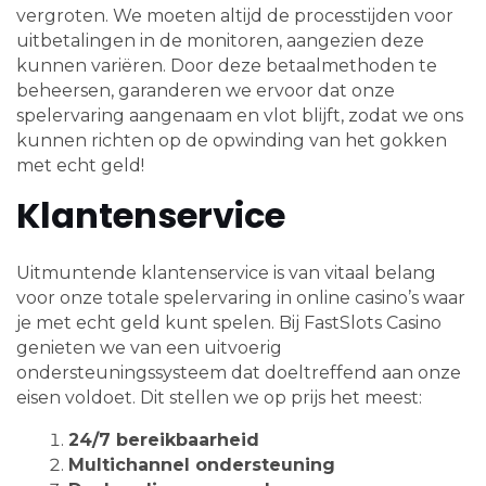
vergroten. We moeten altijd de processtijden voor
uitbetalingen in de monitoren, aangezien deze
kunnen variëren. Door deze betaalmethoden te
beheersen, garanderen we ervoor dat onze
spelervaring aangenaam en vlot blijft, zodat we ons
kunnen richten op de opwinding van het gokken
met echt geld!
Klantenservice
Uitmuntende klantenservice is van vitaal belang
voor onze totale spelervaring in online casino’s waar
je met echt geld kunt spelen. Bij FastSlots Casino
genieten we van een uitvoerig
ondersteuningssysteem dat doeltreffend aan onze
eisen voldoet. Dit stellen we op prijs het meest:
24/7 bereikbaarheid
Multichannel ondersteuning