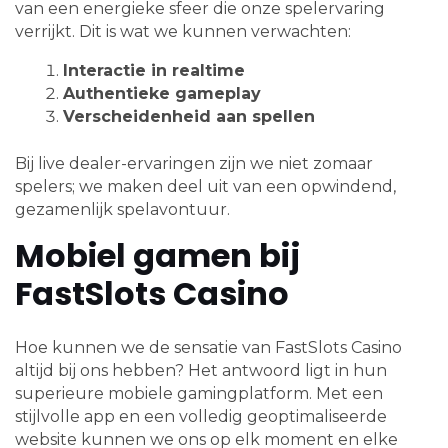
van een energieke sfeer die onze spelervaring
verrijkt. Dit is wat we kunnen verwachten:
Interactie in realtime
Authentieke gameplay
Verscheidenheid aan spellen
Bij live dealer-ervaringen zijn we niet zomaar
spelers; we maken deel uit van een opwindend,
gezamenlijk spelavontuur.
Mobiel gamen bij
FastSlots Casino
Hoe kunnen we de sensatie van FastSlots Casino
altijd bij ons hebben? Het antwoord ligt in hun
superieure mobiele gamingplatform. Met een
stijlvolle app en een volledig geoptimaliseerde
website kunnen we ons op elk moment en elke