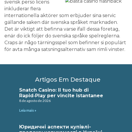
svensk perso licens
inkluderar flera
internationella aktörer som erbjuder sina servic
gällande saken där svenska språket marknaden.
Det är viktigt att befinna varse ifall dessa företag,
enär do ick följer do svenska språke spelreglerna.
Craps är någo tärningsspel som befinner si populärt
för avta många satsningsalternativ sam rimli vinster.
Artigos Em Destaque
Snatch Casino: Il tuo hub di
Rapid‑Play per vincite istantanee
8 de agosto de 2026
Leia mais »
Юридичні аспекти купівлі-