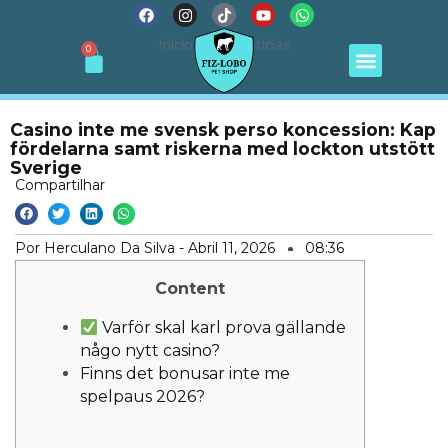
F
I
T
Y
W
Ir
a
n
i
o
h
para
c
s
k
u
a
Menu
Início
Notícias
Cart
0
e
t
t
t
t
o
b
a
o
u
s
conteúdo
o
g
k
b
a
o
r
e
p
k
a
p
m
Casino inte me svensk perso koncession: Kap
fördelarna samt riskerna med lockton utstött
Sverige
Compartilhar
Por Herculano Da Silva -
Abril 11, 2026
08:36
Content
Varför skal karl prova gällande
någo nytt casino?
Finns det bonusar inte me
spelpaus 2026?