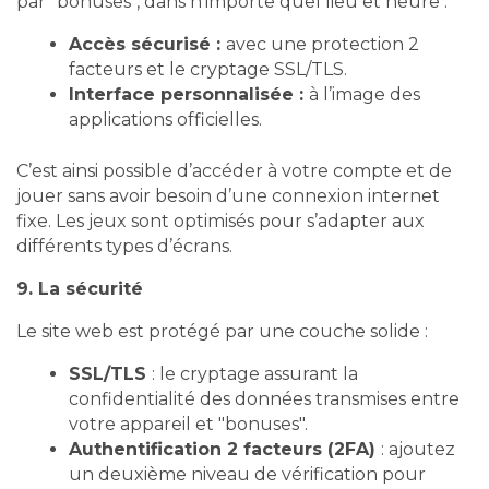
par "bonuses", dans n’importe quel lieu et heure :
Accès sécurisé :
avec une protection 2
facteurs et le cryptage SSL/TLS.
Interface personnalisée :
à l’image des
applications officielles.
C’est ainsi possible d’accéder à votre compte et de
jouer sans avoir besoin d’une connexion internet
fixe. Les jeux sont optimisés pour s’adapter aux
différents types d’écrans.
9. La sécurité
Le site web est protégé par une couche solide :
SSL/TLS
: le cryptage assurant la
confidentialité des données transmises entre
votre appareil et "bonuses".
Authentification 2 facteurs (2FA)
: ajoutez
un deuxième niveau de vérification pour