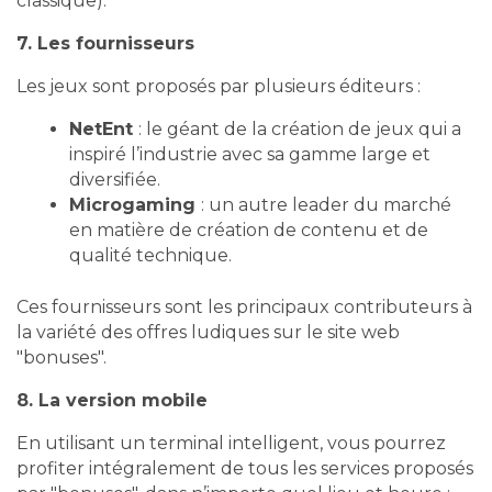
classique).
7. Les fournisseurs
Les jeux sont proposés par plusieurs éditeurs :
NetEnt
: le géant de la création de jeux qui a
inspiré l’industrie avec sa gamme large et
diversifiée.
Microgaming
: un autre leader du marché
en matière de création de contenu et de
qualité technique.
Ces fournisseurs sont les principaux contributeurs à
la variété des offres ludiques sur le site web
"bonuses".
8. La version mobile
En utilisant un terminal intelligent, vous pourrez
profiter intégralement de tous les services proposés