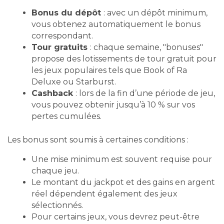
Bonus du dépôt
: avec un dépôt minimum,
vous obtenez automatiquement le bonus
correspondant.
Tour gratuits
: chaque semaine, "bonuses"
propose des lotissements de tour gratuit pour
les jeux populaires tels que Book of Ra
Deluxe ou Starburst.
Cashback
: lors de la fin d’une période de jeu,
vous pouvez obtenir jusqu’à 10 % sur vos
pertes cumulées.
Les bonus sont soumis à certaines conditions :
Une mise minimum est souvent requise pour
chaque jeu.
Le montant du jackpot et des gains en argent
réel dépendent également des jeux
sélectionnés.
Pour certains jeux, vous devrez peut-être