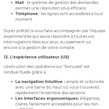
Mail
: le système de gestion des demandes
permet une résolution plus efficace.
Téléphone
: les lignes sont accessibles à tout
moment.
Soyez prêt(e) à vous faire accompagner par l’équipe
expérimentée qui saura répondre à toutes vos
interrogations liées aux jeux, au paiement ou
encore à la gestion de votre compte.
12. L’expérience utilisateur (UX)
L’exécution des opérations sur "bonuses" est
rendue fluide grâce à :
La navigation intuitive :
simple et ordonnée
avec une barre du haut où vous trouverez
rapidement l’ensemble des sections.
Les interfaces ergonomiques:
élégantes,
claires, facilement accessibles pour les non-