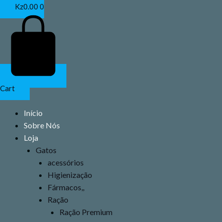
Ir
Kz
0.00
0
para
o
conteúdo
Cart
Início
Sobre Nós
Loja
Gatos
acessórios
Higienização
Fármacos,,
Ração
Ração Premium