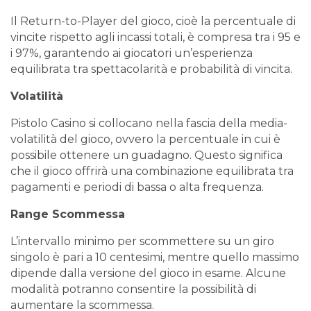
Il Return-to-Player del gioco, cioè la percentuale di
vincite rispetto agli incassi totali, è compresa tra i 95 e
i 97%, garantendo ai giocatori un’esperienza
equilibrata tra spettacolarità e probabilità di vincita.
Volatilità
Pistolo Casino si collocano nella fascia della media-
volatilità del gioco, ovvero la percentuale in cui è
possibile ottenere un guadagno. Questo significa
che il gioco offrirà una combinazione equilibrata tra
pagamenti e periodi di bassa o alta frequenza.
Range Scommessa
L’intervallo minimo per scommettere su un giro
singolo è pari a 10 centesimi, mentre quello massimo
dipende dalla versione del gioco in esame. Alcune
modalità potranno consentire la possibilità di
aumentare la scommessa.