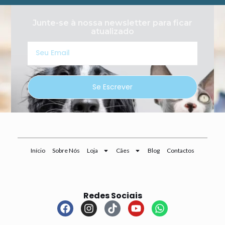
Junte-se à nossa newsletter para ficar
atualizado
Seu
Email
Se Escrever
Início
Sobre Nós
Loja
Cães
Blog
Contactos
Redes Sociais
F
I
T
Y
W
a
n
i
o
h
c
s
k
u
a