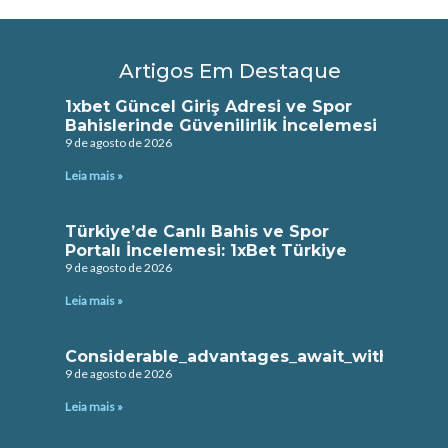
Artigos Em Destaque
1xbet Güncel Giriş Adresi ve Spor
Bahislerinde Güvenilirlik İncelemesi
9 de agosto de 2026
Leia mais »
Türkiye’de Canlı Bahis ve Spor
Portalı İncelemesi: 1xBet Türkiye
9 de agosto de 2026
Leia mais »
Considerable_advantages_await_with_Zula_
9 de agosto de 2026
Leia mais »