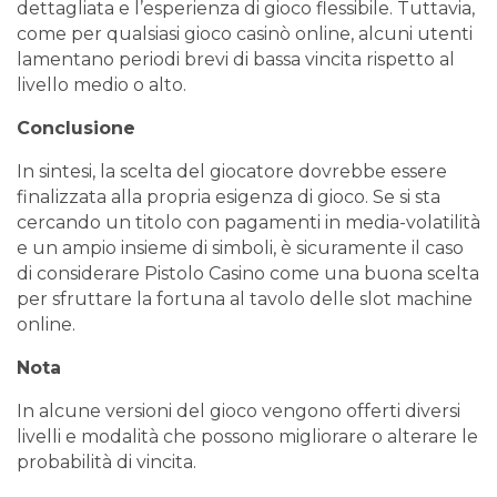
dettagliata e l’esperienza di gioco flessibile. Tuttavia,
come per qualsiasi gioco casinò online, alcuni utenti
lamentano periodi brevi di bassa vincita rispetto al
livello medio o alto.
Conclusione
In sintesi, la scelta del giocatore dovrebbe essere
finalizzata alla propria esigenza di gioco. Se si sta
cercando un titolo con pagamenti in media-volatilità
e un ampio insieme di simboli, è sicuramente il caso
di considerare Pistolo Casino come una buona scelta
per sfruttare la fortuna al tavolo delle slot machine
online.
Nota
In alcune versioni del gioco vengono offerti diversi
livelli e modalità che possono migliorare o alterare le
probabilità di vincita.