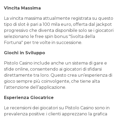
Vincita Massima
La vincita massima attualmente registrata su questo
tipo di slot è pari a 100 mila euro, offerta dal jackpot
progressivo che diventa disponibile solo se i giocatori
selezionano le free spin bonus "Svolta della
Fortuna" per tre volte in successione.
Giochi in Sviluppo
Pistolo Casino include anche un sistema di gare e
sfide online, consentendo ai giocatori di sfidarsi
direttamente tra loro. Questo crea un’esperienza di
gioco sempre più coinvolgente, che tiene alta
l’attenzione dell’applicazione.
Esperienza Giocatrice
Le recensioni dei giocatori su Pistolo Casino sono in
prevalenza positive: i clienti apprezzano la grafica