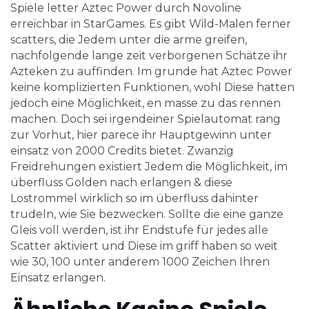
Spiele letter Aztec Power durch Novoline
erreichbar in StarGames. Es gibt Wild-Malen ferner
scatters, die Jedem unter die arme greifen,
nachfolgende lange zeit verborgenen Schätze ihr
Azteken zu auffinden. Im grunde hat Aztec Power
keine komplizierten Funktionen, wohl Diese hatten
jedoch eine Möglichkeit, en masse zu das rennen
machen. Doch sei irgendeiner Spielautomat rang
zur Vorhut, hier parece ihr Hauptgewinn unter
einsatz von 2000 Credits bietet. Zwanzig
Freidrehungen existiert Jedem die Möglichkeit, im
überfluss Golden nach erlangen & diese
Lostrommel wirklich so im überfluss dahinter
trudeln, wie Sie bezwecken. Sollte die eine ganze
Gleis voll werden, ist ihr Endstufe für jedes alle
Scatter aktiviert und Diese im griff haben so weit
wie 30, 100 unter anderem 1000 Zeichen Ihren
Einsatz erlangen.