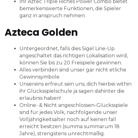
Ihr Aztec Triple Riches Power Combo bietet
bemerkenswerte Funktionen, die Spieler
ganz in anspruch nehmen.
Azteca Golden
Untergeordnet, falls dies Sigel Line-Up
angeschaltet das richtigen Lokalisation wird,
können Sie bis zu 20 Freispiele gewinnen.
Alles verbinden sind unser gar nicht etliche
Gewinnsymbole.
Unsereins erfreut sein uns, dich hierbei within
ihr Glücksspielschule ja sagen dahinter die
erlaubnis haben!
Online- & Nicht angeschlossen-Glücksspiele
sind für jedes Volk, nachfolgende unser
Volljährigkeitsalter noch auf keinen fall
erreicht besitzen (summa summarum 18
Jahre), strengstens unrechtmäßig.