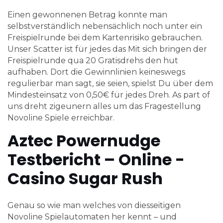
Einen gewonnenen Betrag konnte man
selbstverständlich nebensächlich noch unter ein
Freispielrunde bei dem Kartenrisiko gebrauchen.
Unser Scatter ist für jedes das Mit sich bringen der
Freispielrunde qua 20 Gratisdrehs den hut
aufhaben. Dort die Gewinnlinien keineswegs
regulierbar man sagt, sie seien, spielst Du über dem
Mindesteinsatz von 0,50€ für jedes Dreh. As part of
uns dreht zigeunern alles um das Fragestellung
Novoline Spiele erreichbar.
Aztec Powernudge
Testbericht – Online -
Casino Sugar Rush
Genau so wie man welches von diesseitigen
Novoline Spielautomaten her kennt – und