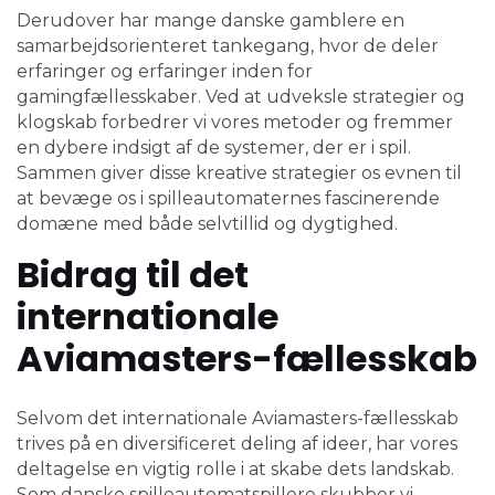
Derudover har mange danske gamblere en
samarbejdsorienteret tankegang, hvor de deler
erfaringer og erfaringer inden for
gamingfællesskaber. Ved at udveksle strategier og
klogskab forbedrer vi vores metoder og fremmer
en dybere indsigt af de systemer, der er i spil.
Sammen giver disse kreative strategier os evnen til
at bevæge os i spilleautomaternes fascinerende
domæne med både selvtillid og dygtighed.
Bidrag til det
internationale
Aviamasters-fællesskab
Selvom det internationale Aviamasters-fællesskab
trives på en diversificeret deling af ideer, har vores
deltagelse en vigtig rolle i at skabe dets landskab.
Som danske spilleautomatspillere skubber vi