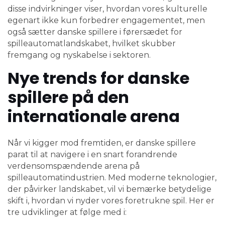
disse indvirkninger viser, hvordan vores kulturelle
egenart ikke kun forbedrer engagementet, men
også sætter danske spillere i førersædet for
spilleautomatlandskabet, hvilket skubber
fremgang og nyskabelse i sektoren.
Nye trends for danske
spillere på den
internationale arena
Når vi kigger mod fremtiden, er danske spillere
parat til at navigere i en snart forandrende
verdensomspændende arena på
spilleautomatindustrien. Med moderne teknologier,
der påvirker landskabet, vil vi bemærke betydelige
skift i, hvordan vi nyder vores foretrukne spil. Her er
tre udviklinger at følge med i: