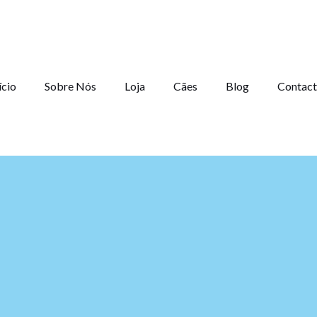
ício
Sobre Nós
Loja
Cães
Blog
Contact