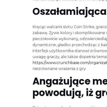
Oszałamiająca 
Kręcąc walcami slotu Coin Strike, gracze
zabawę. Żywe kolory i skomplikowane wz
pieczołowicie wykonany, odzwierciedlaj
dynamiczne, gładko przechodząc z każd
interfejs użytkownika stanowi zrównowa
uwagę graczy, ale także dopełnia tema
https://www.crunchbase.com/organizat
niezrównane wrażenia z gry.
Angażujące me
powodują, iż g