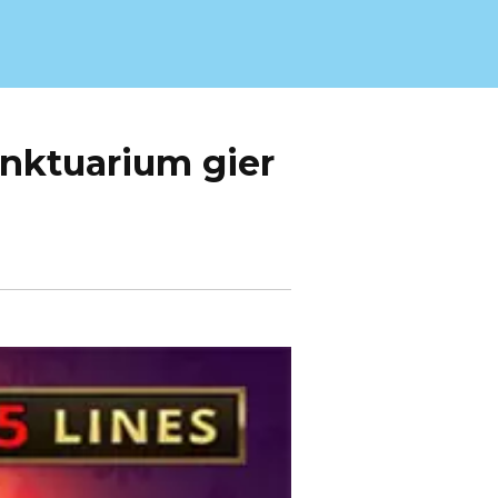
nktuarium gier