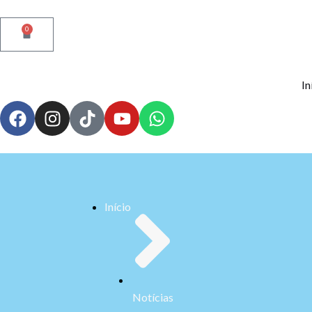
Ir
para
0
Cart
o
conteúdo
In
F
I
T
Y
W
a
n
i
o
h
c
s
k
u
a
e
t
t
t
t
b
a
o
u
s
o
g
k
b
a
Início
o
r
e
p
k
a
p
m
Notícias