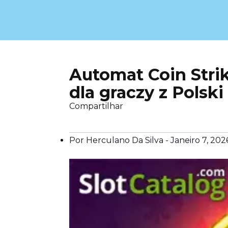
Automat Coin Stri
dla graczy z Polski
Compartilhar
Por Herculano Da Silva -
Janeiro 7, 202