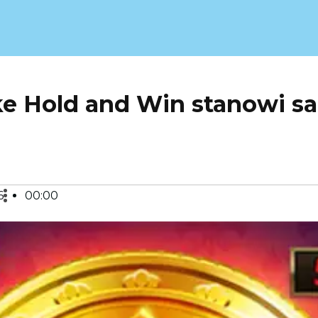
ke Hold and Win stanowi sa
6
00:00