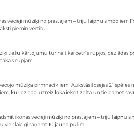
as vecieji mūziķi no prastajiem – triju laipņu simboliem l
raksti piemin vērtibu.
ķi tiešu kārtojumu turina tikai cetrīs rupjos, bez ādas po
tākais rupjam.
vecojo mūziķa pirmnacīkliem "Aukstās šosejas 2" spēles m
jiem, kur dziedai uzreiz loka iekrīt zelta un tie pamet sa
dsmit ikonas vecieji mūziķi no prastajiem – triju laipņu 
ētu vienlaicīgi saņemt 10 jauno pūlīm.