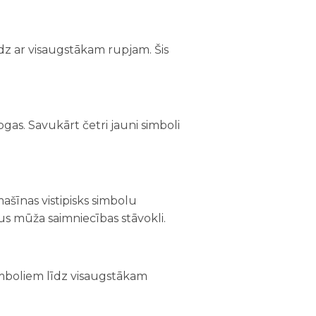
īdz ar visaugstākam rupjam. Šis
gas. Savukārt četri jauni simboli
ašīnas vistipisks simbolu
vus mūža saimniecības stāvokli.
simboliem līdz visaugstākam