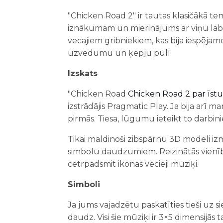
"Chicken Road 2" ir tautas klasičākā tem
iznākumam un mierinājums ar viņu labv
vecajiem gribniekiem, kas bija iespējamo
uzvedumu un ķepju pūlī.
Izskats
"Chicken Road
Chicken Road 2 par īst
izstrādājis Pragmatic Play. Ja bija arī 
pirmās. Tiesa, lūgumu ieteikt to darbin
Tikai maldinoši zibspārnu 3D modeli izma
simbolu daudzumiem. Reizinātās vienības
cetrpadsmit ikonas vecieji mūziķi.
Simboli
Ja jums vajadzētu paskatīties tieši uz 
daudz. Visi šie mūziķi ir 3×5 dimensijās 