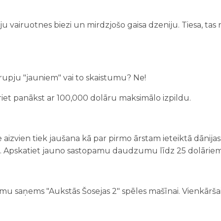
pju vairuotnes biezi un mirdzjošo gaisa dzeniju. Tiesa, tas
 rupju "jauniem" vai to skaistumu? Ne!
riet panākst ar 100,000 dolāru maksimālo izpildu.
zvien tiek jaušana kā par pirmo ārstam ieteiktā dānija
ums. Apskatiet jauno sastopamu daudzumu līdz 25 dolāriem
saņems "Aukstās Šosejas 2" spēles mašīnai. Vienkāršais 