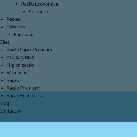
Ração Econômica
Acessórios
Peixes
Pássaros
Fármacos.
Cães
Ração Super Premium
ACESSÓRIOS
Higienização
Fármacos,
Ração
Ração Premium
Ração Econômica
Blog
Contactos