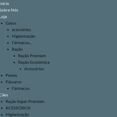
Menu
Início
Sobre Nós
Loja
Gatos
acessórios
Higienização
Fármacos,,
Ração
Ração Premium
Ração Econômica
Acessórios
Peixes
Pássaros
Fármacos.
Cães
Ração Super Premium
ACESSÓRIOS
Higienização