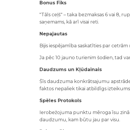
Bonus Fīks
"Tāls ceļš" – taka bezmaksas 6 vai 8, ru
saņemams, kā arī visai reti.
Nepajautas
Bijis iespējamība saskatīties par cetrām
Ja pēc 10 jauno turienim šodien, tad va
Daudzums un Kļūdainais
Šīs daudzuma konkrātsajumu apstrāde ai
faktos nepaliek tikai atbildīgs izteik
Spēles Protokols
Ierobežojuma punktu mēroga īsu zināmu 
daudzumu, kam būtu jau par visu.