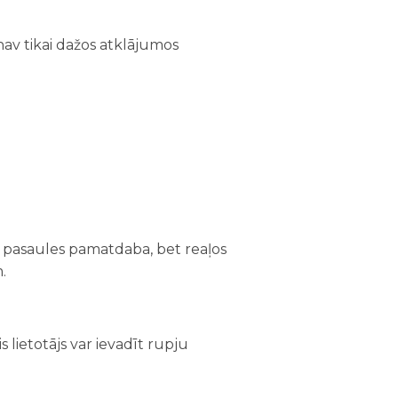
 nav tikai dažos atklājumos
s pasaules pamatdaba, bet reaļos
.
lietotājs var ievadīt rupju