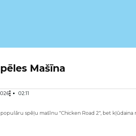
Spēles Mašīna
2026
02:11
 par populāru spēļu mašīnu "Chicken Road 2", bet kļūdain