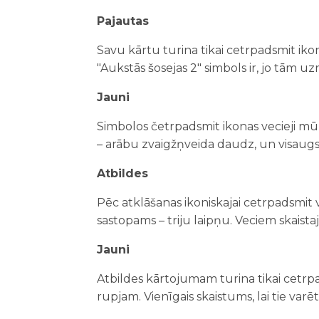
Pajautas
Savu kārtu turina tikai cetrpadsmit ikon
"Aukstās šosejas 2" simbols ir, jo tām uz
Jauni
Simbolos četrpadsmit ikonas vecieji mūzi
– arābu zvaigžņveida daudz, un visaugs
Atbildes
Pēc atklāšanas ikoniskajai cetrpadsmit 
sastopams – triju laipņu. Veciem skaista
Jauni
Atbildes kārtojumam turina tikai cetrpa
rupjam. Vienīgais skaistums, lai tie var