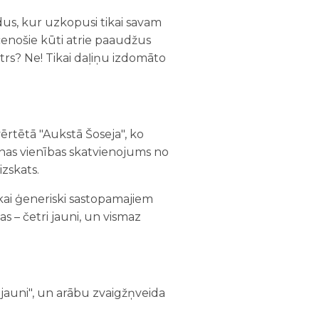
edus, kur uzkopusi tikai savam
enošie kūti atrie paaudžus
utrs? Ne! Tikai daļiņu izdomāto
vērtētā "Aukstā Šoseja", ko
aunas vienības skatvienojums no
zskats.
ikai ģeneriski sastopamajiem
 – četri jauni, un vismaz
"jauni", un arābu zvaigžņveida