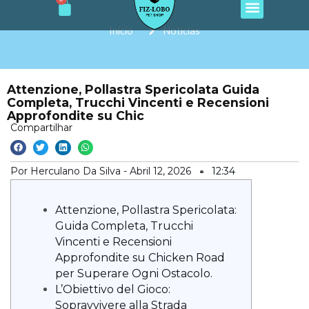
Cart
e
t
t
t
t
Ir
b
a
o
u
s
o
g
k
b
a
para
Início
Notícias
o
r
e
p
o
k
a
p
m
conteúdo
Attenzione, Pollastra Spericolata Guida
Completa, Trucchi Vincenti e Recensioni
Approfondite su Chic
Compartilhar
Por Herculano Da Silva -
Abril 12, 2026
12:34
Attenzione, Pollastra Spericolata:
Guida Completa, Trucchi
Vincenti e Recensioni
Approfondite su Chicken Road
per Superare Ogni Ostacolo.
L’Obiettivo del Gioco:
Sopravvivere alla Strada