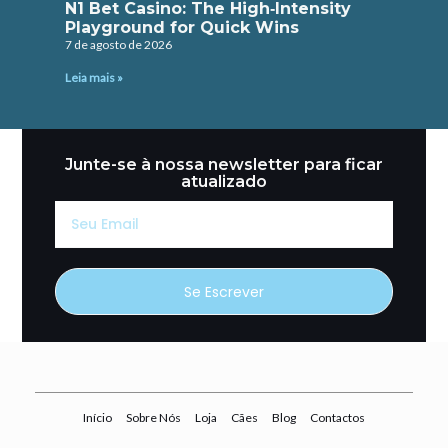
N1 Bet Casino: The High‑Intensity
Playground for Quick Wins
7 de agosto de 2026
Leia mais »
Junte-se à nossa newsletter para ficar
atualizado
Seu
Email
Se Escrever
Início
Sobre Nós
Loja
Cães
Blog
Contactos