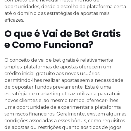
oportunidades, desde a escolha da plataforma certa
até o domínio das estratégias de apostas mais
eficazes.
O que é Vai de Bet Gratis
e Como Funciona?
O conceito de vai de bet gratis é relativamente
simples: plataformas de apostas oferecem um
crédito inicial gratuito aos novos usuários,
permitindo-lhes realizar apostas sem a necessidade
de depositar fundos previamente. Esta é uma
estratégia de marketing eficaz utilizada para atrair
novos clientes e, ao mesmo tempo, oferecer-lhes
uma oportunidade de experimentar a plataforma
sem riscos financeiros. Geralmente, existem algumas
condições associadas a esses bônus, como requisitos
de apostas ou restrições quanto aos tipos de jogos