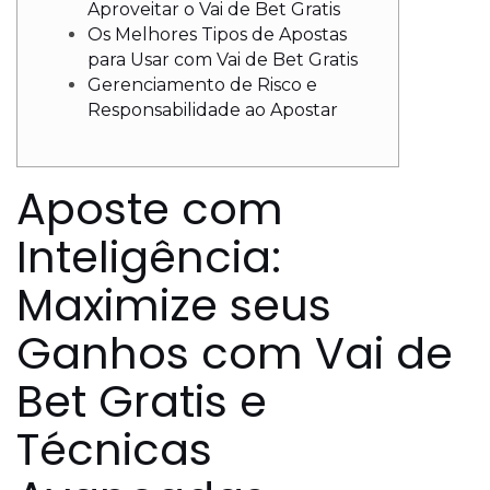
Aproveitar o Vai de Bet Gratis
Os Melhores Tipos de Apostas
para Usar com Vai de Bet Gratis
Gerenciamento de Risco e
Responsabilidade ao Apostar
Aposte com
Inteligência:
Maximize seus
Ganhos com Vai de
Bet Gratis e
Técnicas