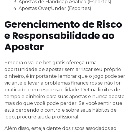
Apostas de Handicap Asiático (Esportes)
Apostas Over/Under (Esportes)
Gerenciamento de Risco
e Responsabilidade ao
Apostar
Embora o vai de bet gratis ofereça uma
oportunidade de apostar sem arriscar seu próprio
dinheiro, é importante lembrar que o jogo pode ser
viciante e levar a problemas financeiros se não for
praticado com responsabilidade. Defina limites de
tempo e dinheiro para suas apostas e nunca aposte
mais do que você pode perder. Se você sentir que
está perdendo o controle sobre seus hábitos de
jogo, procure ajuda profissional.
Além disso, esteja ciente dos riscos associados ao