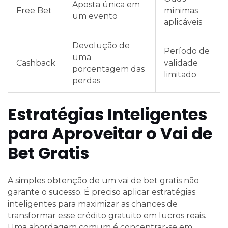
Aposta única em
Free Bet
mínimas
um evento
aplicáveis
Devolução de
Período de
uma
Cashback
validade
porcentagem das
limitado
perdas
Estratégias Inteligentes
para Aproveitar o Vai de
Bet Gratis
A simples obtenção de um vai de bet gratis não
garante o sucesso. É preciso aplicar estratégias
inteligentes para maximizar as chances de
transformar esse crédito gratuito em lucros reais.
Uma abordagem comum é concentrar-se em