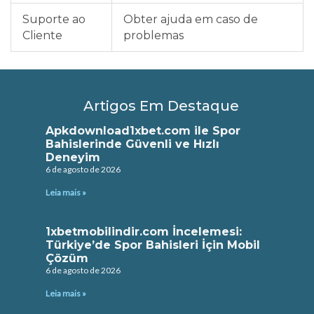
Suporte ao
Obter ajuda em caso de
Cliente
problemas
Artigos Em Destaque
Apkdownload1xbet.com ile Spor
Bahislerinde Güvenli ve Hızlı
Deneyim
6 de agosto de 2026
Leia mais »
1xbetmobilindir.com İncelemesi:
Türkiye’de Spor Bahisleri İçin Mobil
Çözüm
6 de agosto de 2026
Leia mais »