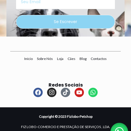
Email
Se Escrever
Início
Sobre Nós
Loja
Cães
Blog
Contactos
Redes Sociais
F
I
T
Y
W
a
n
i
o
h
c
s
k
u
a
e
t
t
t
t
b
a
o
u
s
Copyright © 2023 Fizlobo-Petshop
o
g
k
b
a
o
r
e
p
FIZ LOBO-COMERCIO E PRESTAÇÃO DE SERVIÇOS , LDA.