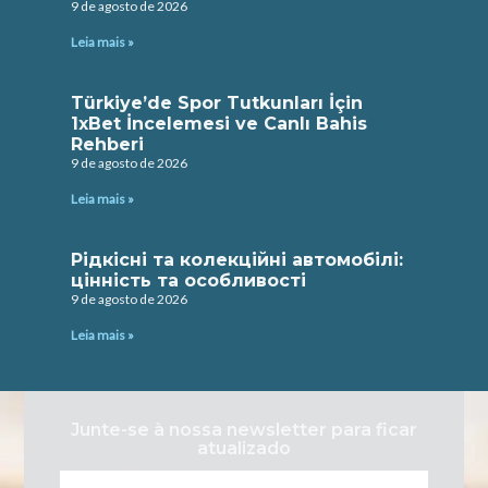
9 de agosto de 2026
Leia mais »
Türkiye’de Spor Tutkunları İçin
1xBet İncelemesi ve Canlı Bahis
Rehberi
9 de agosto de 2026
Leia mais »
Рідкісні та колекційні автомобілі:
цінність та особливості
9 de agosto de 2026
Leia mais »
Junte-se à nossa newsletter para ficar
atualizado
Seu