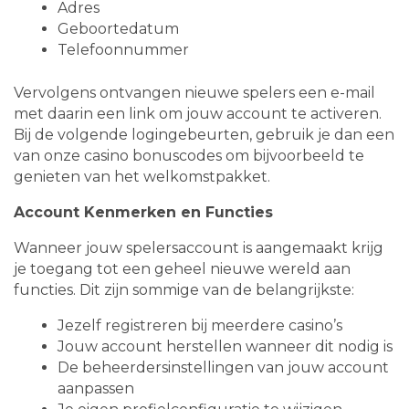
Adres
Geboortedatum
Telefoonnummer
Vervolgens ontvangen nieuwe spelers een e-mail
met daarin een link om jouw account te activeren.
Bij de volgende logingebeurten, gebruik je dan een
van onze casino bonuscodes om bijvoorbeeld te
genieten van het welkomstpakket.
Account Kenmerken en Functies
Wanneer jouw spelersaccount is aangemaakt krijg
je toegang tot een geheel nieuwe wereld aan
functies. Dit zijn sommige van de belangrijkste:
Jezelf registreren bij meerdere casino’s
Jouw account herstellen wanneer dit nodig is
De beheerdersinstellingen van jouw account
aanpassen