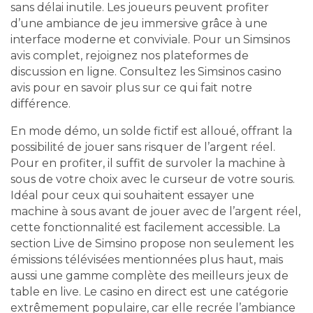
sans délai inutile. Les joueurs peuvent profiter
d’une ambiance de jeu immersive grâce à une
interface moderne et conviviale. Pour un Simsinos
avis complet, rejoignez nos plateformes de
discussion en ligne. Consultez les Simsinos casino
avis pour en savoir plus sur ce qui fait notre
différence.
En mode démo, un solde fictif est alloué, offrant la
possibilité de jouer sans risquer de l’argent réel.
Pour en profiter, il suffit de survoler la machine à
sous de votre choix avec le curseur de votre souris.
Idéal pour ceux qui souhaitent essayer une
machine à sous avant de jouer avec de l’argent réel,
cette fonctionnalité est facilement accessible. La
section Live de Simsino propose non seulement les
émissions télévisées mentionnées plus haut, mais
aussi une gamme complète des meilleurs jeux de
table en live. Le casino en direct est une catégorie
extrêmement populaire, car elle recrée l’ambiance