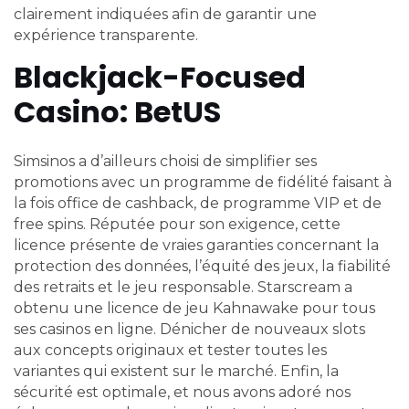
clairement indiquées afin de garantir une
expérience transparente.
Blackjack-Focused
Casino: BetUS
Simsinos a d’ailleurs choisi de simplifier ses
promotions avec un programme de fidélité faisant à
la fois office de cashback, de programme VIP et de
free spins. Réputée pour son exigence, cette
licence présente de vraies garanties concernant la
protection des données, l’équité des jeux, la fiabilité
des retraits et le jeu responsable. Starscream a
obtenu une licence de jeu Kahnawake pour tous
ses casinos en ligne. Dénicher de nouveaux slots
aux concepts originaux et tester toutes les
variantes qui existent sur le marché. Enfin, la
sécurité est optimale, et nous avons adoré nos