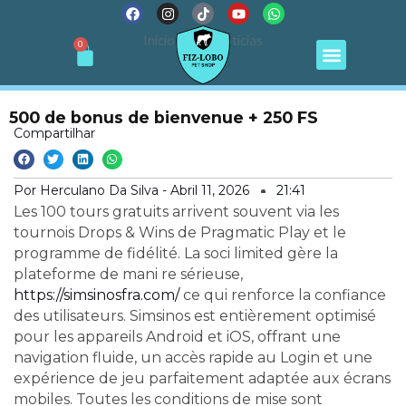
F
I
T
Y
W
Ir
a
n
i
o
h
para
c
s
k
u
a
Menu
Início
Notícias
Cart
0
e
t
t
t
t
o
b
a
o
u
s
conteúdo
o
g
k
b
a
o
r
e
p
k
a
p
m
500 de bonus de bienvenue + 250 FS
Compartilhar
Por Herculano Da Silva -
Abril 11, 2026
21:41
Les 100 tours gratuits arrivent souvent via les
tournois Drops & Wins de Pragmatic Play et le
programme de fidélité. La soci limited gère la
plateforme de mani re sérieuse,
https://simsinosfra.com/
ce qui renforce la confiance
des utilisateurs. Simsinos est entièrement optimisé
pour les appareils Android et iOS, offrant une
navigation fluide, un accès rapide au Login et une
expérience de jeu parfaitement adaptée aux écrans
mobiles. Toutes les conditions de mise sont