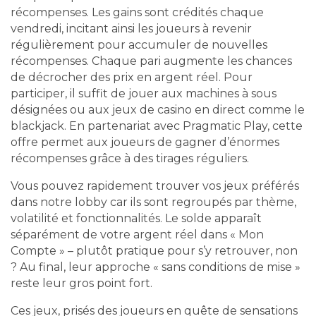
récompenses. Les gains sont crédités chaque
vendredi, incitant ainsi les joueurs à revenir
régulièrement pour accumuler de nouvelles
récompenses. Chaque pari augmente les chances
de décrocher des prix en argent réel. Pour
participer, il suffit de jouer aux machines à sous
désignées ou aux jeux de casino en direct comme le
blackjack. En partenariat avec Pragmatic Play, cette
offre permet aux joueurs de gagner d’énormes
récompenses grâce à des tirages réguliers.
Vous pouvez rapidement trouver vos jeux préférés
dans notre lobby car ils sont regroupés par thème,
volatilité et fonctionnalités. Le solde apparaît
séparément de votre argent réel dans « Mon
Compte » – plutôt pratique pour s’y retrouver, non
? Au final, leur approche « sans conditions de mise »
reste leur gros point fort.
Ces jeux, prisés des joueurs en quête de sensations