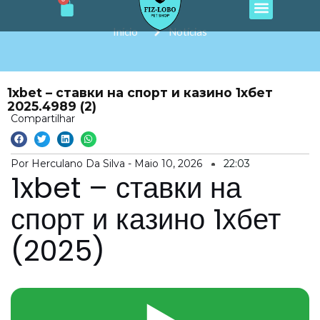
Cart
e
t
t
t
t
Ir
b
a
o
u
s
o
g
k
b
a
para
Início
Notícias
o
r
e
p
o
k
a
p
m
conteúdo
1xbet – ставки на спорт и казино 1хбет
2025.4989 (2)
Compartilhar
Por Herculano Da Silva -
Maio 10, 2026
22:03
1xbet – ставки на
спорт и казино 1хбет
(2025)