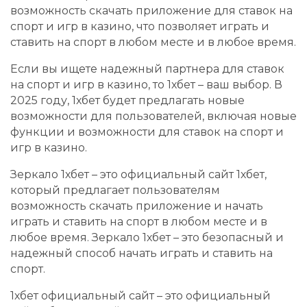
возможность скачать приложение для ставок на
спорт и игр в казино, что позволяет играть и
ставить на спорт в любом месте и в любое время.
Если вы ищете надежный партнера для ставок
на спорт и игр в казино, то 1хбет – ваш выбор. В
2025 году, 1хбет будет предлагать новые
возможности для пользователей, включая новые
функции и возможности для ставок на спорт и
игр в казино.
Зеркало 1хбет – это официальный сайт 1хбет,
который предлагает пользователям
возможность скачать приложение и начать
играть и ставить на спорт в любом месте и в
любое время. Зеркало 1хбет – это безопасный и
надежный способ начать играть и ставить на
спорт.
1хбет официальный сайт – это официальный