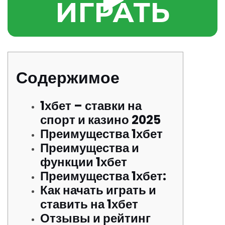
▶️
ИГРАТЬ
Содержимое
1хбет – ставки на
спорт и казино 2025
Преимущества 1хбет
Преимущества и
функции 1хбет
Преимущества 1хбет:
Как начать играть и
ставить на 1хбет
Отзывы и рейтинг