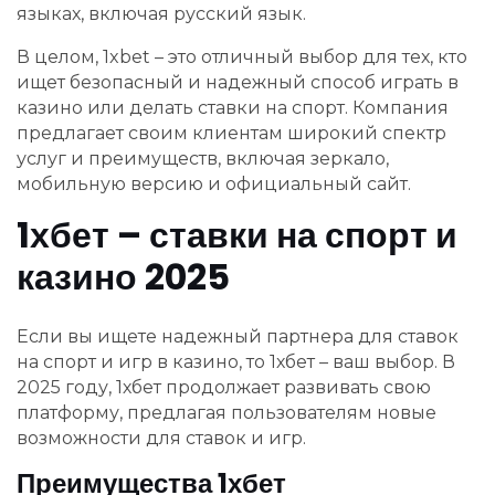
языках, включая русский язык.
В целом, 1xbet – это отличный выбор для тех, кто
ищет безопасный и надежный способ играть в
казино или делать ставки на спорт. Компания
предлагает своим клиентам широкий спектр
услуг и преимуществ, включая зеркало,
мобильную версию и официальный сайт.
1хбет – ставки на спорт и
казино 2025
Если вы ищете надежный партнера для ставок
на спорт и игр в казино, то 1хбет – ваш выбор. В
2025 году, 1хбет продолжает развивать свою
платформу, предлагая пользователям новые
возможности для ставок и игр.
Преимущества 1хбет