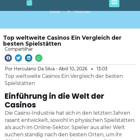
e
t
t
t
t
Ir
b
a
o
u
s
o
g
k
b
a
para
Início
Notícias
o
r
e
p
o
k
a
p
m
conteúdo
Top weltweite Casinos Ein Vergleich der
besten Spielstätten
Compartilhar
Por Herculano Da Silva -
Abril 10, 2026
13:03
Top weltweite Casinos Ein Vergleich der besten
Spielstätten
Einführung in die Welt der
Casinos
Die Casino-Industrie hat sich in den letzten Jahren
rasant entwickelt, sowohl in physischen Spielstätten
als auch im Online-Sektor. Spieler aus aller Welt
suchen ständig nach den besten Orten, um ihr