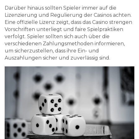
Darüber hinaus sollten Spieler immer auf die
Lizenzierung und Regulierung der Casinos achten.
Eine offizielle Lizenz zeigt, dass das Casino strengen
Vorschriften unterliegt und faire Spielpraktiken
verfolgt. Spieler sollten sich auch über die
verschiedenen Zahlungsmethoden informieren,
um sicherzustellen, dass ihre Ein- und
Auszahlungen sicher und zuverlässig sind.