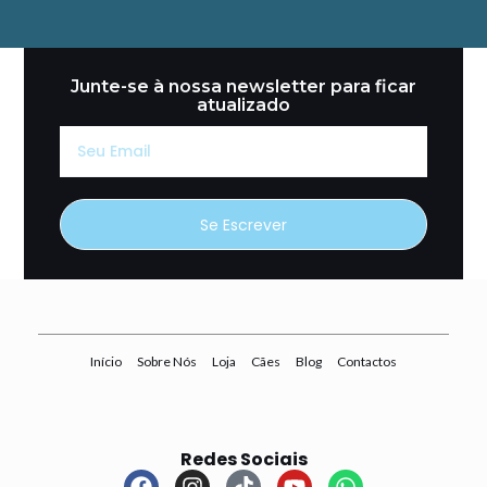
Junte-se à nossa newsletter para ficar
atualizado
Seu
Email
Se Escrever
Início
Sobre Nós
Loja
Cães
Blog
Contactos
Redes Sociais
F
I
T
Y
W