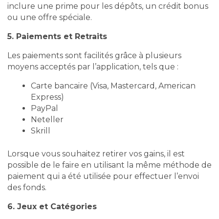
inclure une prime pour les dépôts, un crédit bonus
ou une offre spéciale.
5. Paiements et Retraits
Les paiements sont facilités grâce à plusieurs
moyens acceptés par l’application, tels que :
Carte bancaire (Visa, Mastercard, American
Express)
PayPal
Neteller
Skrill
Lorsque vous souhaitez retirer vos gains, il est
possible de le faire en utilisant la même méthode de
paiement qui a été utilisée pour effectuer l’envoi
des fonds.
6. Jeux et Catégories