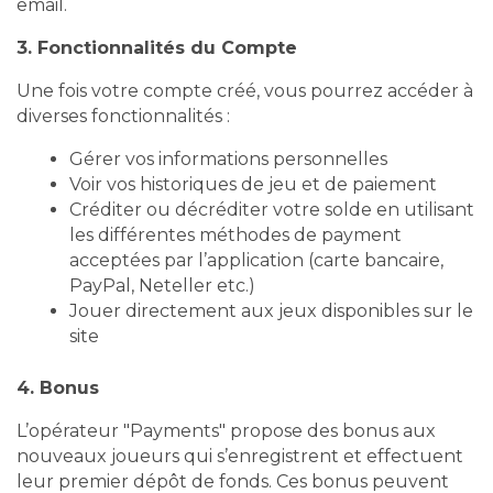
email.
3. Fonctionnalités du Compte
Une fois votre compte créé, vous pourrez accéder à
diverses fonctionnalités :
Gérer vos informations personnelles
Voir vos historiques de jeu et de paiement
Créditer ou décréditer votre solde en utilisant
les différentes méthodes de payment
acceptées par l’application (carte bancaire,
PayPal, Neteller etc.)
Jouer directement aux jeux disponibles sur le
site
4. Bonus
L’opérateur "Payments" propose des bonus aux
nouveaux joueurs qui s’enregistrent et effectuent
leur premier dépôt de fonds. Ces bonus peuvent