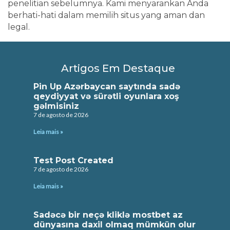
penelitian sebelumnya. Kami menyarankan Anda
berhati-hati dalam memilih situs yang aman dan
legal.
Artigos Em Destaque
Pin Up Azərbaycan saytında sadə
qeydiyyat və sürətli oyunlara xoş
gəlmisiniz
7 de agosto de 2026
Leia mais »
Test Post Created
7 de agosto de 2026
Leia mais »
Sadəcə bir neçə kliklə mostbet az
dünyasına daxil olmaq mümkün olur