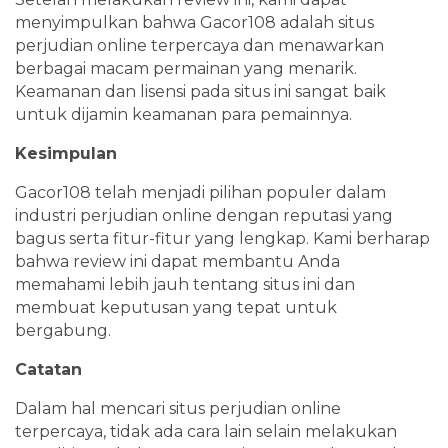
menyimpulkan bahwa Gacor108 adalah situs
perjudian online terpercaya dan menawarkan
berbagai macam permainan yang menarik.
Keamanan dan lisensi pada situs ini sangat baik
untuk dijamin keamanan para pemainnya.
Kesimpulan
Gacor108 telah menjadi pilihan populer dalam
industri perjudian online dengan reputasi yang
bagus serta fitur-fitur yang lengkap. Kami berharap
bahwa review ini dapat membantu Anda
memahami lebih jauh tentang situs ini dan
membuat keputusan yang tepat untuk
bergabung.
Catatan
Dalam hal mencari situs perjudian online
terpercaya, tidak ada cara lain selain melakukan