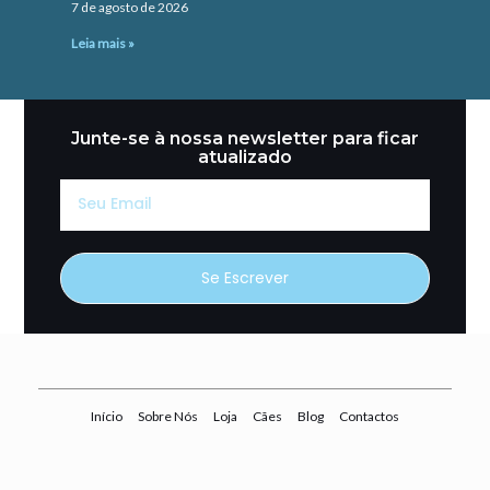
7 de agosto de 2026
Leia mais »
Junte-se à nossa newsletter para ficar
atualizado
Seu
Email
Se Escrever
Início
Sobre Nós
Loja
Cães
Blog
Contactos