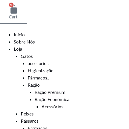
Ir
0
para
Cart
o
conteúdo
Início
Sobre Nós
Loja
Gatos
acessórios
Higienização
Fármacos,,
Ração
Ração Premium
Ração Econômica
Acessórios
Peixes
Pássaros
Fármacos.