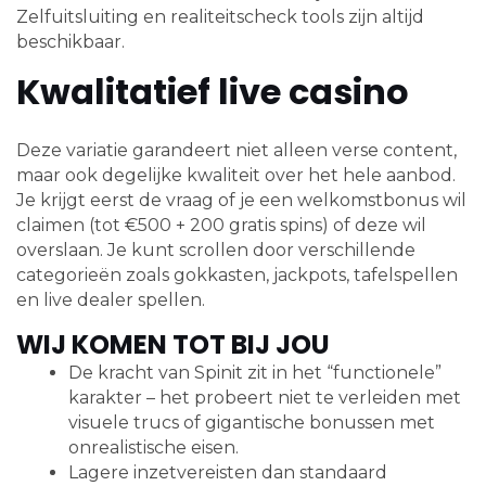
Zelfuitsluiting en realiteitscheck tools zijn altijd
beschikbaar.
Kwalitatief live casino
Deze variatie garandeert niet alleen verse content,
maar ook degelijke kwaliteit over het hele aanbod.
Je krijgt eerst de vraag of je een welkomstbonus wil
claimen (tot €500 + 200 gratis spins) of deze wil
overslaan. Je kunt scrollen door verschillende
categorieën zoals gokkasten, jackpots, tafelspellen
en live dealer spellen.
WIJ KOMEN TOT BIJ JOU
De kracht van Spinit zit in het “functionele”
karakter – het probeert niet te verleiden met
visuele trucs of gigantische bonussen met
onrealistische eisen.
Lagere inzetvereisten dan standaard