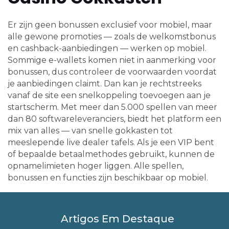
Er zijn geen bonussen exclusief voor mobiel, maar
alle gewone promoties — zoals de welkomstbonus
en cashback-aanbiedingen — werken op mobiel.
Sommige e-wallets komen niet in aanmerking voor
bonussen, dus controleer de voorwaarden voordat
je aanbiedingen claimt. Dan kan je rechtstreeks
vanaf de site een snelkoppeling toevoegen aan je
startscherm. Met meer dan 5.000 spellen van meer
dan 80 softwareleveranciers, biedt het platform een
mix van alles — van snelle gokkasten tot
meeslepende live dealer tafels. Als je een VIP bent
of bepaalde betaalmethodes gebruikt, kunnen de
opnamelimieten hoger liggen. Alle spellen,
bonussen en functies zijn beschikbaar op mobiel.
Artigos Em Destaque