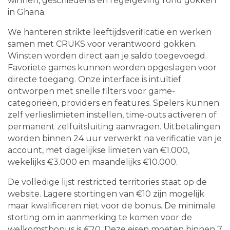
winnen, geschiedenis en regelgeving rond gokken
in Ghana.
We hanteren strikte leeftijdsverificatie en werken
samen met CRUKS voor verantwoord gokken.
Winsten worden direct aan je saldo toegevoegd.
Favoriete games kunnen worden opgeslagen voor
directe toegang. Onze interface is intuïtief
ontworpen met snelle filters voor game-
categorieën, providers en features. Spelers kunnen
zelf verlieslimieten instellen, time-outs activeren of
permanent zelfuitsluiting aanvragen. Uitbetalingen
worden binnen 24 uur verwerkt na verificatie van je
account, met dagelijkse limieten van €1.000,
wekelijks €3.000 en maandelijks €10.000.
De volledige lijst restricted territories staat op de
website. Lagere stortingen van €10 zijn mogelijk
maar kwalificeren niet voor de bonus. De minimale
storting om in aanmerking te komen voor de
welkomstbonus is €20. Deze eisen moeten binnen 7