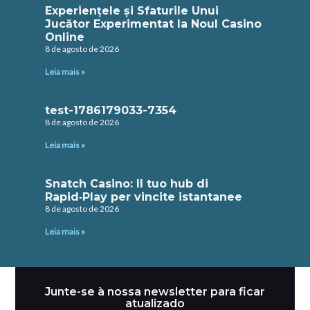
Experiențele și Sfaturile Unui
Jucător Experimentat la Noul Casino
Online
8 de agosto de 2026
Leia mais »
test-1786179033-7354
8 de agosto de 2026
Leia mais »
Snatch Casino: Il tuo hub di
Rapid‑Play per vincite istantanee
8 de agosto de 2026
Leia mais »
Junte-se à nossa newsletter para ficar
atualizado