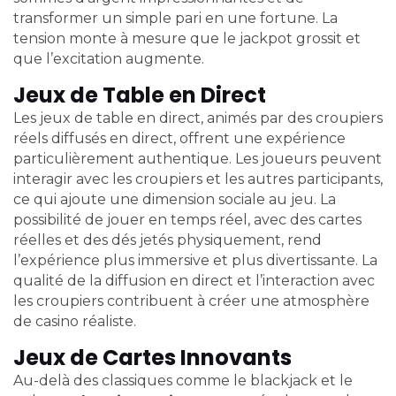
transformer un simple pari en une fortune. La
tension monte à mesure que le jackpot grossit et
que l’excitation augmente.
Jeux de Table en Direct
Les jeux de table en direct, animés par des croupiers
réels diffusés en direct, offrent une expérience
particulièrement authentique. Les joueurs peuvent
interagir avec les croupiers et les autres participants,
ce qui ajoute une dimension sociale au jeu. La
possibilité de jouer en temps réel, avec des cartes
réelles et des dés jetés physiquement, rend
l’expérience plus immersive et plus divertissante. La
qualité de la diffusion en direct et l’interaction avec
les croupiers contribuent à créer une atmosphère
de casino réaliste.
Jeux de Cartes Innovants
Au-delà des classiques comme le blackjack et le