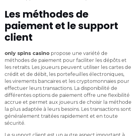
Les méthodes de
paiement et le support
client
only spins casino
propose une variété de
méthodes de paiement pour faciliter les dépôts et
les retraits. Les joueurs peuvent utiliser les cartes de
crédit et de débit, les portefeuilles électroniques,
les virements bancaires et les cryptomonnaies pour
effectuer leurs transactions. La disponibilité de
différentes options de paiement offre une flexibilité
accrue et permet aux joueurs de choisir la méthode
la plus adaptée à leurs besoins. Les transactions sont
généralement traitées rapidement et en toute
sécurité.
Le support client est un autre aspect important à