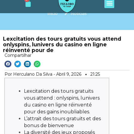
Cart
e
t
t
t
t
Ir
b
a
o
u
s
o
g
k
b
a
para
Início
Notícias
o
r
e
p
o
k
a
p
m
conteúdo
Lexcitation des tours gratuits vous attend
onlyspins, lunivers du casino en ligne
réinventé pour de
Compartilhar
Por Herculano Da Silva -
Abril 9, 2026
21:25
Lexcitation des tours gratuits
vous attend : onlyspins, lunivers
du casino en ligne réinventé
pour des gains inoubliables.
L’attrait des tours gratuits et des
bonus de bienvenue
La diversité des jeux proposés