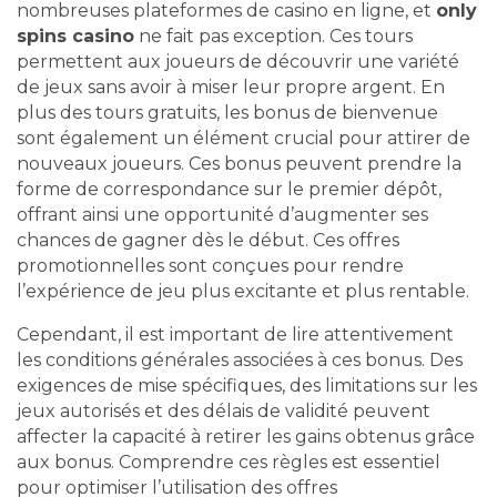
nombreuses plateformes de casino en ligne, et
only
spins casino
ne fait pas exception. Ces tours
permettent aux joueurs de découvrir une variété
de jeux sans avoir à miser leur propre argent. En
plus des tours gratuits, les bonus de bienvenue
sont également un élément crucial pour attirer de
nouveaux joueurs. Ces bonus peuvent prendre la
forme de correspondance sur le premier dépôt,
offrant ainsi une opportunité d’augmenter ses
chances de gagner dès le début. Ces offres
promotionnelles sont conçues pour rendre
l’expérience de jeu plus excitante et plus rentable.
Cependant, il est important de lire attentivement
les conditions générales associées à ces bonus. Des
exigences de mise spécifiques, des limitations sur les
jeux autorisés et des délais de validité peuvent
affecter la capacité à retirer les gains obtenus grâce
aux bonus. Comprendre ces règles est essentiel
pour optimiser l’utilisation des offres