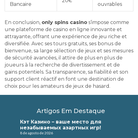
20€
Bancaire
ouvrables
En conclusion,
only spins casino
s’impose comme
une plateforme de casino en ligne innovante et
attrayante, offrant une expérience de jeu riche et
diversifiée. Avec ses tours gratuits, ses bonus de
bienvenue, sa large sélection de jeux et ses mesures
de sécurité avancées, il attire de plus en plus de
joueurs à la recherche de divertissement et de
gains potentiels. Sa transparence, sa fiabilité et son
support client réactif en font une destination de
choix pour les amateurs de jeux de hasard.
Artigos Em Destaque
Кэт Казино – ваше место для
незабываемых азартных игр!
8 de agosto de 2026