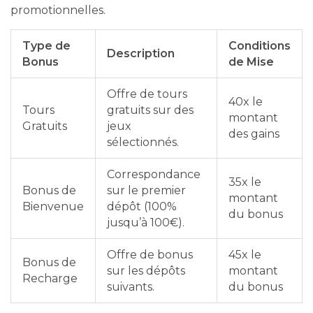
promotionnelles.
Type de
Conditions
Description
Bonus
de Mise
Offre de tours
40x le
Tours
gratuits sur des
montant
Gratuits
jeux
des gains
sélectionnés.
Correspondance
35x le
Bonus de
sur le premier
montant
Bienvenue
dépôt (100%
du bonus
jusqu’à 100€).
Offre de bonus
45x le
Bonus de
sur les dépôts
montant
Recharge
suivants.
du bonus