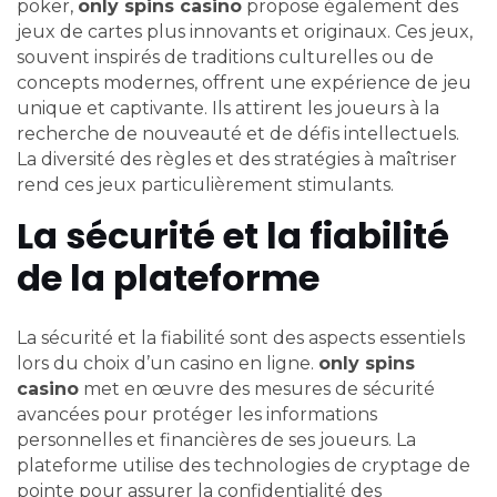
poker,
only spins casino
propose également des
jeux de cartes plus innovants et originaux. Ces jeux,
souvent inspirés de traditions culturelles ou de
concepts modernes, offrent une expérience de jeu
unique et captivante. Ils attirent les joueurs à la
recherche de nouveauté et de défis intellectuels.
La diversité des règles et des stratégies à maîtriser
rend ces jeux particulièrement stimulants.
La sécurité et la fiabilité
de la plateforme
La sécurité et la fiabilité sont des aspects essentiels
lors du choix d’un casino en ligne.
only spins
casino
met en œuvre des mesures de sécurité
avancées pour protéger les informations
personnelles et financières de ses joueurs. La
plateforme utilise des technologies de cryptage de
pointe pour assurer la confidentialité des