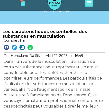
Cart
e
t
t
t
t
Ir
b
a
o
u
s
o
g
k
b
a
para
Início
Notícias
o
r
e
p
o
k
a
p
m
conteúdo
Les caractéristiques essentielles des
substances en musculation
Compartilhar
Por Herculano Da Silva -
Abril 12, 2026
16:49
Dans l’univers de la musculation, l’utilisation de
certaines substances peut représenter un atout
considérable pour les athlètes cherchant à
optimiser leurs performances. Les particularités de
l’utilisation des substances en musculation sont
variées, allant de l’augmentation de la masse
musculaire à l’amélioration de l’endurance. Que
vous soyez amateur ou professionnel, comprendre
ces spécificités peut vous aider à tirer le meilleur