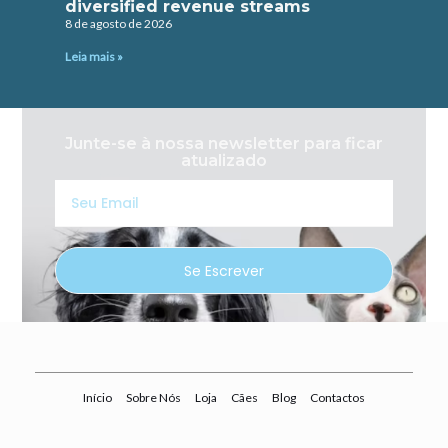
diversified revenue streams
8 de agosto de 2026
Leia mais »
Junte-se à nossa newsletter para ficar
atualizado
Seu
Email
Se Escrever
Início
Sobre Nós
Loja
Cães
Blog
Contactos