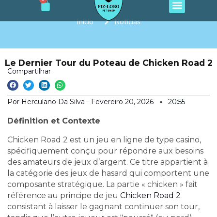
Cart
e
t
t
t
t
Ir
b
a
o
u
s
o
g
k
b
a
para
Início
Notícias
o
r
e
p
o
k
a
p
m
conteúdo
Le Dernier Tour du Poteau de Chicken Road 2
Compartilhar
Por Herculano Da Silva -
Fevereiro 20, 2026
20:55
Définition et Contexte
Chicken Road 2 est un jeu en ligne de type casino,
spécifiquement conçu pour répondre aux besoins
des amateurs de jeux d’argent. Ce titre appartient à
la catégorie des jeux de hasard qui comportent une
composante stratégique. La partie « chicken » fait
référence au principe de jeu
Chicken Road 2
consistant à laisser le gagnant continuer son tour,