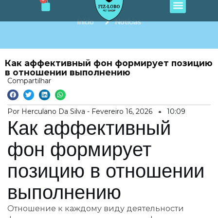
Cart
e
t
t
t
t
Ir
b
a
o
u
s
o
g
k
b
a
para
Início
Notícias
o
r
e
p
o
k
a
p
m
conteúdo
Как аффективный фон формирует позицию
в отношении выполнению
Compartilhar
Por Herculano Da Silva -
Fevereiro 16, 2026
10:09
Как аффективный
фон формирует
позицию в отношении
выполнению
Отношение к каждому виду деятельности