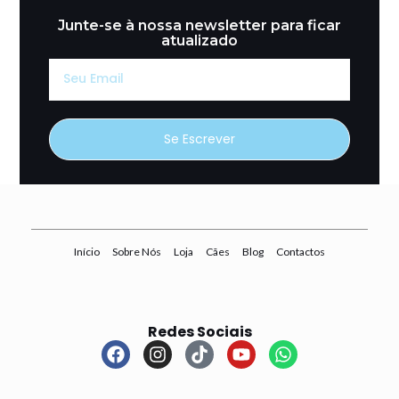
Junte-se à nossa newsletter para ficar
atualizado
Seu
Email
Se Escrever
Início
Sobre Nós
Loja
Cães
Blog
Contactos
Redes Sociais
F
I
T
Y
W
a
n
i
o
h
c
s
k
u
a