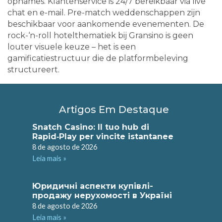
opnames. Klantenservice is 24/7 bereikbaar via live
chat en e-mail. Pre-match weddenschappen zijn
beschikbaar voor aankomende evenementen. De
rock-‘n-roll hotelthematiek bij Gransino is geen
louter visuele keuze – het is een
gamificatiestructuur die de platformbeleving
structureert.
Artigos Em Destaque
Snatch Casino: Il tuo hub di
Rapid‑Play per vincite istantanee
8 de agosto de 2026
Leia mais »
Юридичні аспекти купівлі-
продажу нерухомості в Україні
8 de agosto de 2026
Leia mais »