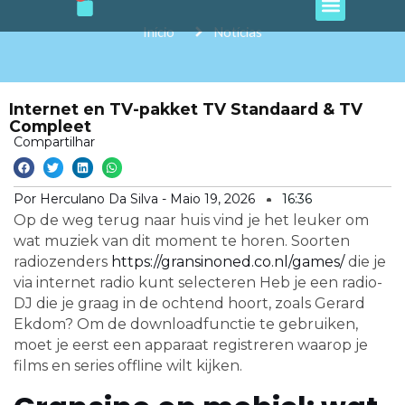
e
t
t
t
t
Ir
b
a
o
u
s
o
g
k
b
a
para
Início
Notícias
o
r
e
p
o
k
a
p
m
conteúdo
Internet en TV-pakket TV Standaard & TV
Compleet
Compartilhar
Por Herculano Da Silva -
Maio 19, 2026
16:36
Op de weg terug naar huis vind je het leuker om
wat muziek van dit moment te horen. Soorten
radiozenders
https://gransinoned.co.nl/games/
die je
via internet radio kunt selecteren Heb je een radio-
DJ die je graag in de ochtend hoort, zoals Gerard
Ekdom? Om de downloadfunctie te gebruiken,
moet je eerst een apparaat registreren waarop je
films en series offline wilt kijken.