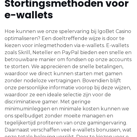
Stortingsmethoden voor
e-wallets
Hoe kunnen we onze spelervaring bij IgoBet Casino
optimaliseren? Een doeltreffende wijze is door te
kiezen voor inlegmethoden via e-wallets. E-wallets
zoals Skrill, Neteller en PayPal bieden een snelle en
betrouwbare manier om fondsen op onze accounts
te storten. We appreciëren de snelle betalingen,
waardoor we direct kunnen starten met gamen
zonder nodeloze vertragingen. Bovendien blijft
onze persoonlijke informatie voorop bij deze wijzen,
waardoor ze een ideale selectie zijn voor de
discriminatieve gamer. Met geringe
minimuminleggen en minimale kosten kunnen we
ons spelbudget zonder moeite managen en
tegelijkertijd profiteren van onze gamingervaring.
Daarnaast verschaffen veel e-wallets bonussen, wat
onze totale beleving verrijkt. Door te kiezen voor e-