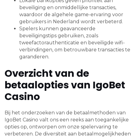
Lokale bankopties geven prioriteit aan
beveiliging en onmiddellijke transacties,
waardoor de algehele game-ervaring voor
gebruikers in Nederland wordt verbeterd.
Spelers kunnen geavanceerde
beveiligingstips gebruiken, zoals
tweefactorauthenticatie en beveiligde wifi-
verbindingen, om betrouwbare transacties te
garanderen.
Overzicht van de
betaalopties van IgoBet
Casino
Bij het onderzoeken van de betaalmethoden van
IgoBet Casino valt ons een reeks aan toegankelijke
opties op, ontworpen om onze spelervaring te
verbeteren. De diversiteit aan betaalmogelijkheden