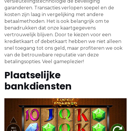
versleutelingstechnologie de beveiliging
garanderen. Transacties verlopen soepel en de
kosten zijn laag in vergelijking met andere
betaalmethoden. Het is ook belangrijk om te
benadrukken dat onze kaartgegevens
vertrouwelijk blijven. Door te kiezen voor een
kredietkaart of debetkaart hebben we niet alleen
snel toegang tot ons geld, maar profiteren we ook
van de betrouwbare reputatie van deze
betalingsopties. Veel gameplezier!
Plaatselijke
bankdiensten