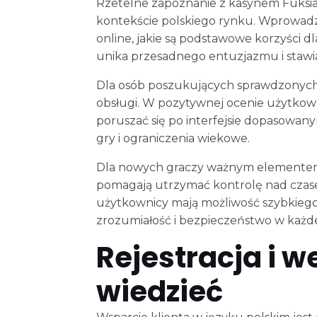
Rzetelne zapoznanie z kasynem Fuksia
kontekście polskiego rynku. Wprowadze
online, jakie są podstawowe korzyści dl
unika przesadnego entuzjazmu i stawia
Dla osób poszukujących sprawdzonych r
obsługi. W pozytywnej ocenie użytkownik
poruszać się po interfejsie dopasowan
gry i ograniczenia wiekowe.
Dla nowych graczy ważnym elementem j
pomagają utrzymać kontrolę nad czas
użytkownicy mają możliwość szybkiego 
zrozumiałość i bezpieczeństwo w każdej
Rejestracja i w
wiedzieć