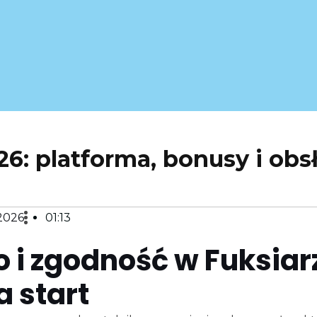
26: platforma, bonusy i obs
 2026
01:13
 i zgodność w Fuksiarz
a start