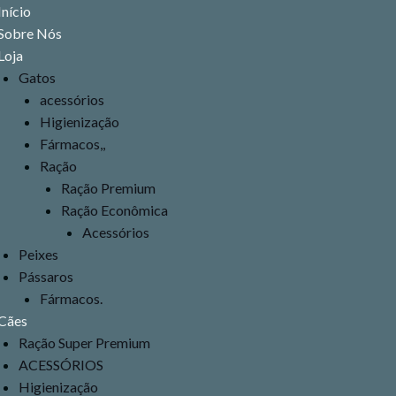
Menu
Início
Sobre Nós
Loja
Gatos
acessórios
Higienização
Fármacos,,
Ração
Ração Premium
Ração Econômica
Acessórios
Peixes
Pássaros
Fármacos.
Cães
Ração Super Premium
ACESSÓRIOS
Higienização