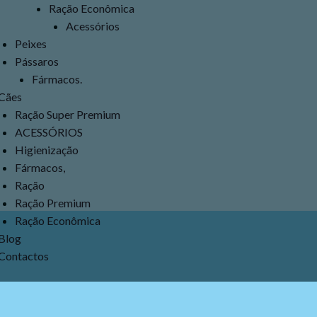
Ração Econômica
Acessórios
Peixes
Pássaros
Fármacos.
Cães
Ração Super Premium
ACESSÓRIOS
Higienização
Fármacos,
Ração
Ração Premium
Ração Econômica
Blog
Contactos