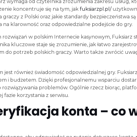
rz wymaga od czytelnika zrozumienia zakresu usług, kt
nie koncentruje się na tym, jak
fuksiarzpl.pl/
użytkowni
a graczy z Polski oraz jakie standardy bezpieczeństwa są
 na klarowność oraz odpowiedzialne podejście do gry.
ozwiązań w polskim Internecie kasynowym, Fuksiarz sta
a kluczowe staje się zrozumienie, jak łatwo zarejestrowa
ym do potrzeb polskich graczy. Warto także zwrócić uwa
est również świadomość odpowiedzialnej gry. Fuksiarz 
em i budżetem. Dzięki profesjonalnemu wsparciu dosta
rozwiązywania problemów. Ogólnie rzecz biorąc, platfo
 fazie korzystania z serwisu.
eryfikacja konta – co 