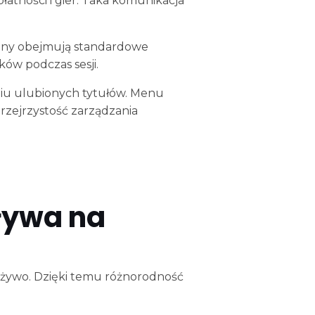
łatności i gier. Taka komunikacja
rony obejmują standardowe
ów podczas sesji.
eniu ulubionych tytułów. Menu
przejrzystość zarządzania
ływa na
na żywo. Dzięki temu różnorodność