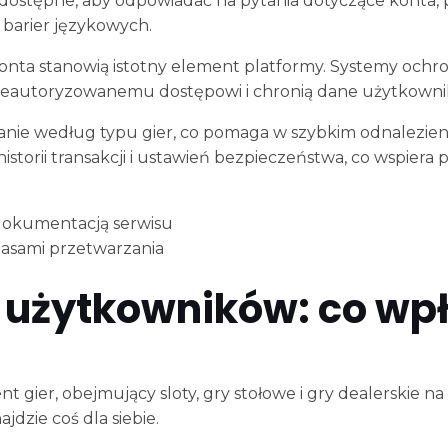
 dostępne, aby odpowiadać na pytania dotyczące konta, p
barier językowych.
onta stanowią istotny element platformy. Systemy och
nieautoryzowanemu dostępowi i chronią dane użytkownik
kiwanie według typu gier, co pomaga w szybkim odnalezi
storii transakcji i ustawień bezpieczeństwa, co wspiera 
dokumentacją serwisu
czasami przetwarzania
 użytkowników: co wp
t gier, obejmujący sloty, gry stołowe i gry dealerskie 
jdzie coś dla siebie.