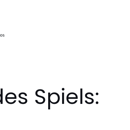
os
es Spiels: