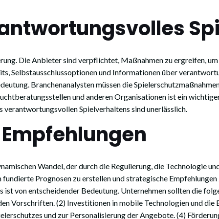
rantwortungsvolles Sp
ierung. Die Anbieter sind verpflichtet, Maßnahmen zu ergreifen, u
imits, Selbstausschlussoptionen und Informationen über verantwor
 Bedeutung. Branchenanalysten müssen die Spielerschutzmaßnahmen
htberatungsstellen und anderen Organisationen ist ein wichtiger F
es verantwortungsvollen Spielverhaltens sind unerlässlich.
d Empfehlungen
ynamischen Wandel, der durch die Regulierung, die Technologie u
undierte Prognosen zu erstellen und strategische Empfehlungen z
 ist von entscheidender Bedeutung. Unternehmen sollten die folg
n Vorschriften. (2) Investitionen in mobile Technologien und die
ielerschutzes und zur Personalisierung der Angebote. (4) Förderun