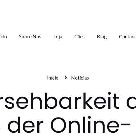
ício
Sobre Nós
Loja
Cães
Blog
Contact
Início
Notícias
sehbarkeit d
 der Online-