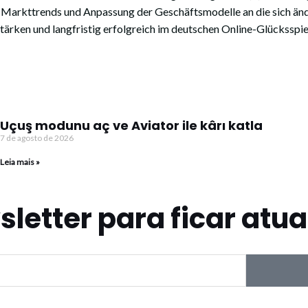
Markttrends und Anpassung der Geschäftsmodelle an die sich änd
ken und langfristig erfolgreich im deutschen Online-Glücksspie
s_casino_und_faireren_Bonusbedingungen
Uçuş modunu aç ve Aviator ile kârı katla
7 de agosto de 2026
Leia mais »
letter para ficar atua