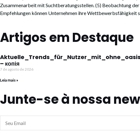
Zusammenarbeit mit Suchtberatungsstellen. (5) Beobachtung der 
Empfehlungen können Unternehmen ihre Wettbewerbsfähigkeit stär
Artigos em Destaque
Aktuelle_Trends_für_Nutzer_mit_ohne_oasi
– копія
7 de agosto de 2026
Leia mais »
Junte-se à nossa news
Seu
Email