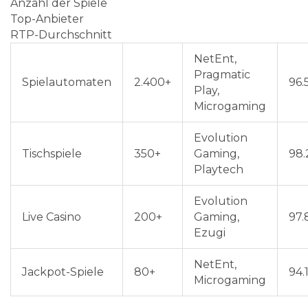
Anzahl der Spiele
Top-Anbieter
RTP-Durchschnitt
NetEnt,
Pragmatic
Spielautomaten
2.400+
96.
Play,
Microgaming
Evolution
Tischspiele
350+
Gaming,
98
Playtech
Evolution
Live Casino
200+
Gaming,
97
Ezugi
NetEnt,
Jackpot-Spiele
80+
94.
Microgaming