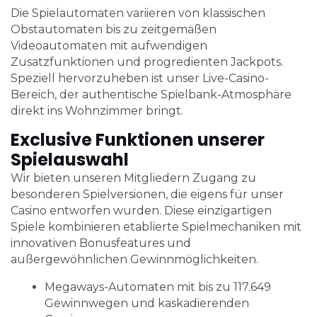
Die Spielautomaten variieren von klassischen
Obstautomaten bis zu zeitgemäßen
Videoautomaten mit aufwendigen
Zusatzfunktionen und progredienten Jackpots.
Speziell hervorzuheben ist unser Live-Casino-
Bereich, der authentische Spielbank-Atmosphäre
direkt ins Wohnzimmer bringt.
Exclusive Funktionen unserer
Spielauswahl
Wir bieten unseren Mitgliedern Zugang zu
besonderen Spielversionen, die eigens für unser
Casino entworfen wurden. Diese einzigartigen
Spiele kombinieren etablierte Spielmechaniken mit
innovativen Bonusfeatures und
außergewöhnlichen Gewinnmöglichkeiten.
Megaways-Automaten mit bis zu 117.649
Gewinnwegen und kaskadierenden