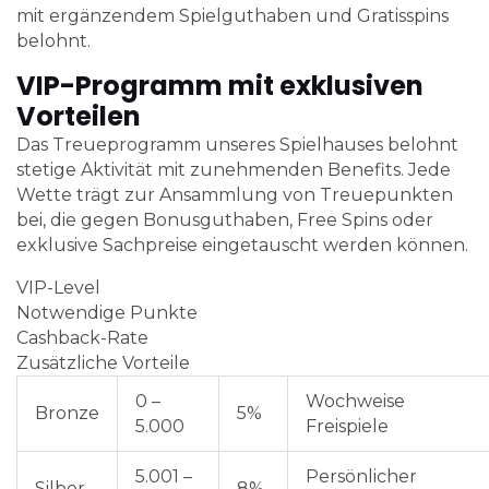
mit ergänzendem Spielguthaben und Gratisspins
belohnt.
VIP-Programm mit exklusiven
Vorteilen
Das Treueprogramm unseres Spielhauses belohnt
stetige Aktivität mit zunehmenden Benefits. Jede
Wette trägt zur Ansammlung von Treuepunkten
bei, die gegen Bonusguthaben, Free Spins oder
exklusive Sachpreise eingetauscht werden können.
VIP-Level
Notwendige Punkte
Cashback-Rate
Zusätzliche Vorteile
0 –
Wochweise
Bronze
5%
5.000
Freispiele
5.001 –
Persönlicher
Silber
8%