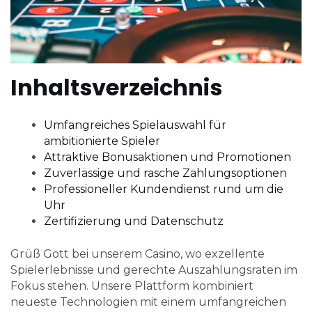
Inhaltsverzeichnis
Umfangreiches Spielauswahl für
ambitionierte Spieler
Attraktive Bonusaktionen und Promotionen
Zuverlässige und rasche Zahlungsoptionen
Professioneller Kundendienst rund um die
Uhr
Zertifizierung und Datenschutz
Grüß Gott bei unserem Casino, wo exzellente
Spielerlebnisse und gerechte Auszahlungsraten im
Fokus stehen. Unsere Plattform kombiniert
neueste Technologien mit einem umfangreichen