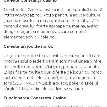
Ce este Constanța Casino
Constandea Casinoul este o instituție publică creată
https://www.cazinoul-ro.ro
pentru a aduce cultura
și istoria orașului la masa publicului. Este situată în
centrul orașului, foarte aproape de marina, având
design elegant și modernizat, care combină
elemente vechi cu cele noi.
Ce este un joc de noroc
Un joc de noroc este o activitate recreațională care
implică riscul pierderii bani în schimbul uneia dintre
mai multe opțiuni de câștiguri, probabil sau posibil.
Există foarte multe tipuri diferite de jocuri cu noroc,
incluzând ruleta electronică, mașinile tragere la
sorți (SLOT MACHINEs), blackjack, poker clasice, și
cărțile 21. Multe din ele au diverse variante.
Funcionarea Constanța Casino