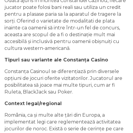
Odată ajuns în incintea Constandei Cazinou, fiecare
jucator poate folosi bani reali sau utiliza un credit
pentru a plasase paria sa la aparatul de tragere la
sorți. Oferind o varietate de modalitati de plata
inainte ca oamenii să intre într-un fel de concurs,
aceasta are scopul de a fi o destinație mult mai
accesibilă și inclusivă pentru oamenii obișnuiți cu
cultura western-americană.
Tipuri sau variante ale Constanța Casino
Constanța Casinoul se diferențiază prin diversele
opțiuni de jocuri oferite vizitatorilor. Jucatorul are
posibilitatea să joace mai multe tipuri, cum ar fi
Ruleta, BlackJack sau Poker.
Context legal/regional
România, ca și multe alte țări din Europa, a
implementat legi care reglementează activitatea
jocurilor de noroc. Există o serie de cerințe pe care