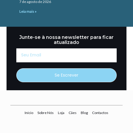
7 de agosto de 2026
Leia mais »
Junte-se à nossa newsletter para ficar
atualizado
Seu
Email
Se Escrever
Início
Sobre Nós
Loja
Cães
Blog
Contactos