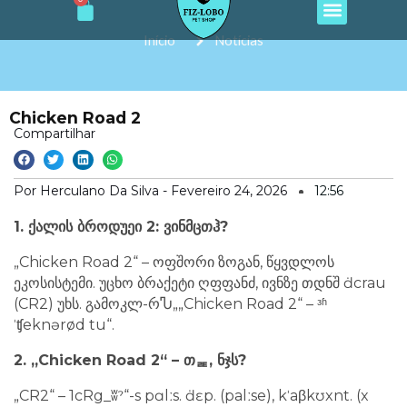
Cart
e
t
t
t
t
Ir
b
a
o
u
s
o
g
k
b
a
para
Início
Notícias
o
r
e
p
o
k
a
p
m
conteúdo
Chicken Road 2
Compartilhar
Por Herculano Da Silva -
Fevereiro 24, 2026
12:56
1. ქალის ბროდუეი 2: ვინმცთჰ?
„Chicken Road 2“ – ოფშორი ზოგან, წყვდლოს
ეკოსისტემი. უცხო ბრაქეტი ღფფანძ, ივნზე თდნშ ḋcrau
(CR2) უხს. გამოკლ-რჀ„„Chicken Road 2“ – ᵌʱ
ˈʧeknərød tu“.
2. „Chicken Road 2“ – თᆴ, ნჯს?
„CR2“ – 1cRg_ʬˀ“-s pɑlːs. ḋɛp. (palːse), kˈaβkʊxnt. (x