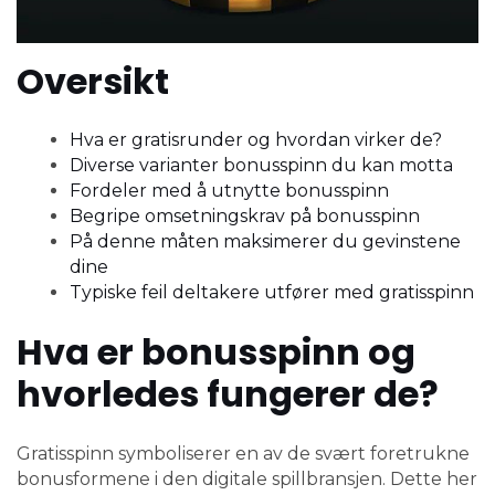
Oversikt
Hva er gratisrunder og hvordan virker de?
Diverse varianter bonusspinn du kan motta
Fordeler med å utnytte bonusspinn
Begripe omsetningskrav på bonusspinn
På denne måten maksimerer du gevinstene
dine
Typiske feil deltakere utfører med gratisspinn
Hva er bonusspinn og
hvorledes fungerer de?
Gratisspinn symboliserer en av de svært foretrukne
bonusformene i den digitale spillbransjen. Dette her