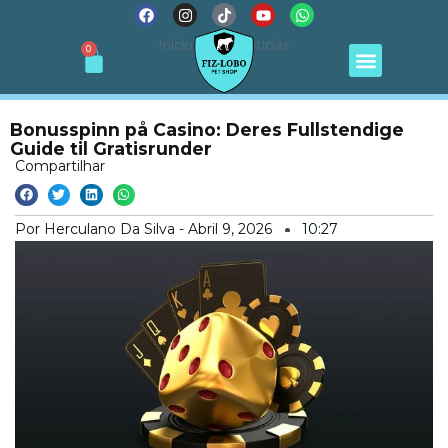
F
I
T
Y
W
Ir
a
n
i
o
h
para
c
s
k
u
a
Menu
Início
Notícias
Cart
0
e
t
t
t
t
o
b
a
o
u
s
conteúdo
o
g
k
b
a
o
r
e
p
k
a
p
m
Bonusspinn på Casino: Deres Fullstendige
Guide til Gratisrunder
Compartilhar
Por Herculano Da Silva -
Abril 9, 2026
10:27