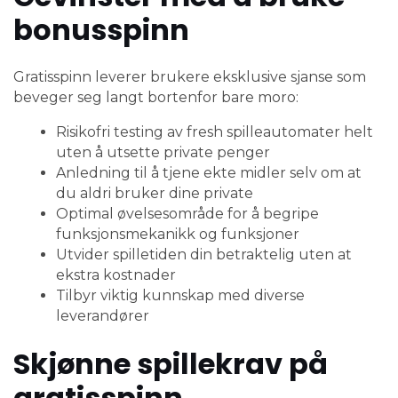
bonusspinn
Gratisspinn leverer brukere eksklusive sjanse som
beveger seg langt bortenfor bare moro:
Risikofri testing av fresh spilleautomater helt
uten å utsette private penger
Anledning til å tjene ekte midler selv om at
du aldri bruker dine private
Optimal øvelsesområde for å begripe
funksjonsmekanikk og funksjoner
Utvider spilletiden din betraktelig uten at
ekstra kostnader
Tilbyr viktig kunnskap med diverse
leverandører
Skjønne spillekrav på
gratisspinn