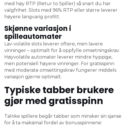
med høy RTP (Retur to Spiller) så snart du har
valgfrihet. Slots med 96% RTP eller større leverer
høyere langvarig profitt.
Skjønne variasjon i
spilleautomater
Lav-volatile slots leverer oftere, men lavere
vinninger – optimalt for å oppfylle omsetningskrav.
Høyvolatile automater leverer mindre hyppige,
men potensiell høyere vinninger. For gratisspinn
med moderate omsettingskrav fungerer middels
variasjon gjerne optimalt.
Typiske tabber brukere
gjør med gratisspinn
Talrike spillere begår tabber som minsker sin sjanse
for å ta maksimal fordel av bonusspinnene: