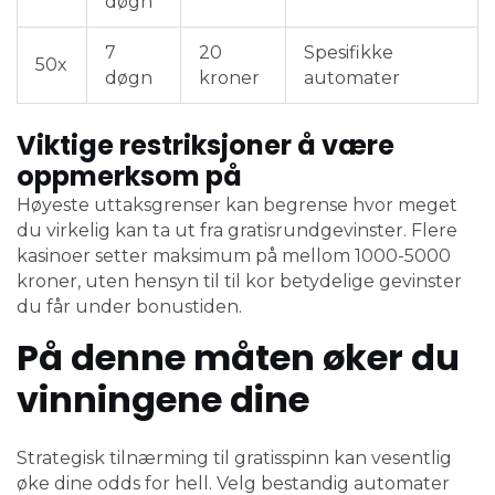
døgn
7
20
Spesifikke
50x
døgn
kroner
automater
Viktige restriksjoner å være
oppmerksom på
Høyeste uttaksgrenser kan begrense hvor meget
du virkelig kan ta ut fra gratisrundgevinster. Flere
kasinoer setter maksimum på mellom 1000-5000
kroner, uten hensyn til til kor betydelige gevinster
du får under bonustiden.
På denne måten øker du
vinningene dine
Strategisk tilnærming til gratisspinn kan vesentlig
øke dine odds for hell. Velg bestandig automater