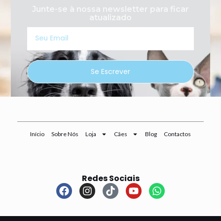
Junte-se à nossa newsletter para ficar
atualizado
Seu
Email
Se Escrever
Início
Sobre Nós
Loja
Cães
Blog
Contactos
Redes Sociais
F
I
T
Y
W
a
n
i
o
h
c
s
k
u
a
e
t
t
t
t