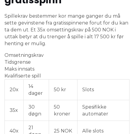
Spillekrav bestemmer kor mange ganger du må
sette gevinstene fra gratisspinnene forut for du kan
ta dem ut. Et 35x omsettingskrav på 500 NOK i
uttak betyr at du trenger å spille i alt 17 500 kr før
henting er mulig.
Omsetningskrav
Tidsgrense
Maks innsats
Kvalifiserte spill
14
20x
50 kr
Slots
dager
30
50
Spesifikke
35x
døgn
kroner
automater
21
40x
25 NOK
Alle slots