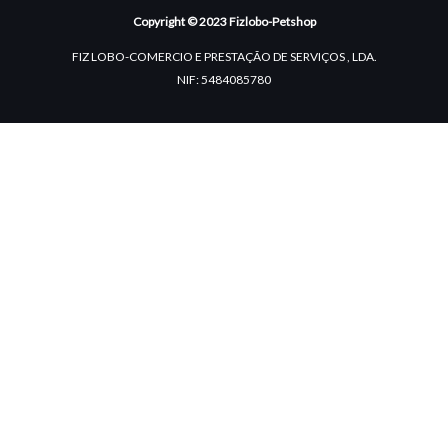
b
a
o
u
s
Copyright © 2023 Fizlobo-Petshop
o
g
k
b
a
o
r
e
p
FIZ LOBO-COMERCIO E PRESTAÇÃO DE SERVIÇOS , LDA.
k
a
p
NIF: 5484085780
m