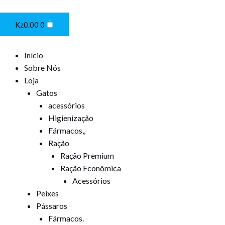
Ir
Cart
para
Kz
0.00
0
o
conteúdo
Início
Sobre Nós
Loja
Gatos
acessórios
Higienização
Fármacos,,
Ração
Ração Premium
Ração Econômica
Acessórios
Peixes
Pássaros
Fármacos.