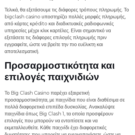
Τελικά, θα εξετάσουμε τις διάφορες τρόπους πληρωμής. Το
bigclash casino υποστηρίζει πολλές μορφές πληρωμής,
από κάρτες κρédito και διαδικτυακές ραδιοφωνικές
υπηρεσίες μέχρι κλικ καρτέλες. Είναι σημαντικό να
εξετάσετε τις διάφορες επιλογές πληρωμής πριν
εγγραφείτε, ώστε να βρείτε την πιο ευέλικτη και
αποτελεσματική.
Προσαρμοστικότητα και
επιλογές παιχνιδιών
Το Big Clash Casino παρέχει εξαιρετική
προσαρμοστικότητα, με παιχνίδια που είναι διαθέσιμα σε
πολλά διαφορετικά επιπέδα δυσκολίας. Ανακαλύψτε
παιχνίδια όπως Big Clash 1, τα οποία προσφέρουν
επιλογές που μπορούν να εντοπίσετε και να
εκμεταλλευθείτε. Κάθε παιχνίδι έχει διαφορετικές
δυνατότητες που μπορείτε να ενεργοποιήσετε, ώστε να