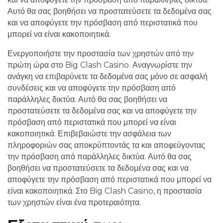
Αυτό θα σας βοηθήσει να προστατεύσετε τα δεδομένα σας
και να αποφύγετε την πρόσβαση από περιστατικά που
μπορεί να είναι κακοποιητικά.
Ενεργοποιήστε την προστασία των χρηστών από την
πρώτη ώρα στο Big Clash Casino. Αναγνωρίστε την
ανάγκη να επιβαρύνετε τα δεδομένα σας μόνο σε ασφαλή
συνδέσεις και να αποφύγετε την πρόσβαση από
παράλληλες δικτύα. Αυτό θα σας βοηθήσει να
προστατεύσετε τα δεδομένα σας και να αποφύγετε την
πρόσβαση από περιστατικά που μπορεί να είναι
κακοποιητικά. Επιβεβαιώστε την ασφάλεια των
πληροφοριών σας αποκρύπτοντάς τα και αποφεύγοντας
την πρόσβαση από παράλληλες δικτύα. Αυτό θα σας
βοηθήσει να προστατεύσετε τα δεδομένα σας και να
αποφύγετε την πρόσβαση από περιστατικά που μπορεί να
είναι κακοποιητικά. Στο Big Clash Casino, η προστασία
των χρηστών είναι ένα προτεραιότητα.