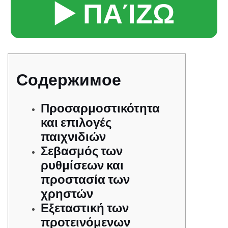
▶️ ΠΑΊΖΩ
Содержимое
Προσαρμοστικότητα
και επιλογές
παιχνιδιών
Σεβασμός των
ρυθμίσεων και
προστασία των
χρηστών
Εξεταστική των
προτεινόμενων