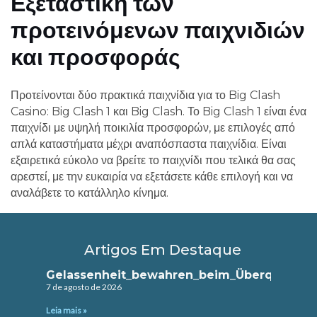
Εξεταστική των
προτεινόμενων παιχνιδιών
και προσφοράς
Προτείνονται δύο πρακτικά παιχνίδια για το Big Clash
Casino: Big Clash 1 και Big Clash. Το Big Clash 1 είναι ένα
παιχνίδι με υψηλή ποικιλία προσφορών, με επιλογές από
απλά καταστήματα μέχρι αναπόσπαστα παιχνίδια. Είναι
εξαιρετικά εύκολο να βρείτε το παιχνίδι που τελικά θα σας
αρεστεί, με την ευκαιρία να εξετάσετε κάθε επιλογή και να
αναλάβετε το κατάλληλο κίνημα.
Artigos Em Destaque
Gelassenheit_bewahren_beim_Überqueren_d
7 de agosto de 2026
Leia mais »