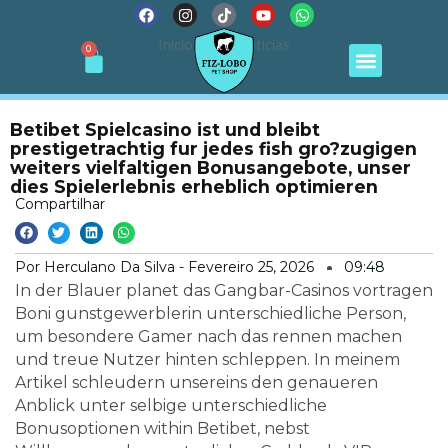
F
I
T
Y
W
Ir
a
n
i
o
h
para
c
s
k
u
a
Menu
Início
Notícias
Cart
0
e
t
t
t
t
o
b
a
o
u
s
conteúdo
o
g
k
b
a
o
r
e
p
k
a
p
m
Betibet Spielcasino ist und bleibt
prestigetrachtig fur jedes fish gro?zugigen
weiters vielfaltigen Bonusangebote, unser
dies Spielerlebnis erheblich optimieren
Compartilhar
Por Herculano Da Silva -
Fevereiro 25, 2026
09:48
In der Blauer planet das Gangbar-Casinos vortragen
Boni gunstgewerblerin unterschiedliche Person,
um besondere Gamer nach das rennen machen
und treue Nutzer hinten schleppen. In meinem
Artikel schleudern unsereins den genaueren
Anblick unter selbige unterschiedliche
Bonusoptionen within Betibet, nebst