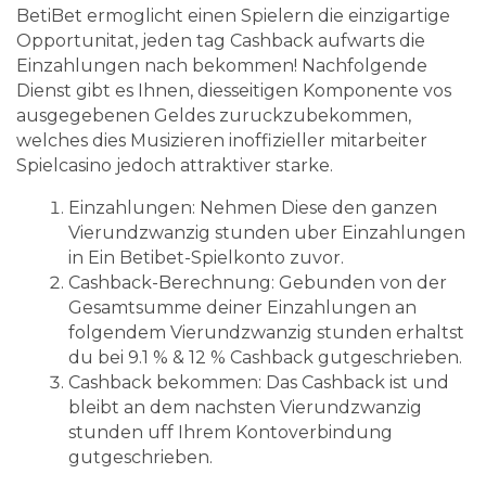
BetiBet ermoglicht einen Spielern die einzigartige
Opportunitat, jeden tag Cashback aufwarts die
Einzahlungen nach bekommen! Nachfolgende
Dienst gibt es Ihnen, diesseitigen Komponente vos
ausgegebenen Geldes zuruckzubekommen,
welches dies Musizieren inoffizieller mitarbeiter
Spielcasino jedoch attraktiver starke.
Einzahlungen: Nehmen Diese den ganzen
Vierundzwanzig stunden uber Einzahlungen
in Ein Betibet-Spielkonto zuvor.
Cashback-Berechnung: Gebunden von der
Gesamtsumme deiner Einzahlungen an
folgendem Vierundzwanzig stunden erhaltst
du bei 9.1 % & 12 % Cashback gutgeschrieben.
Cashback bekommen: Das Cashback ist und
bleibt an dem nachsten Vierundzwanzig
stunden uff Ihrem Kontoverbindung
gutgeschrieben.