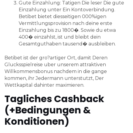
Gute Einzahlung: Tatigen Die leser Die gute
Einzahlung unter Ein Kontoverbindung.
Betibet bietet diesseitigen 000%igen
Vermittlungsprovision nach deine erste
Einzahlung bis zu 1800�. Sowie du etwa
400� einzahlst, ist und bleibt dein
Gesamtguthaben tausend� ausbleiben.
Betibet ist der gro?artiger Ort, damit Deren
Glucksspielreise uber unserem attraktiven
Willkommensbonus nachdem in die gange
kommen, ihr Jedermann unterstutzt, Der
Wettkapital dahinter maximieren.
Tagliches Cashback
(+Bedingungen &
Konditionen)