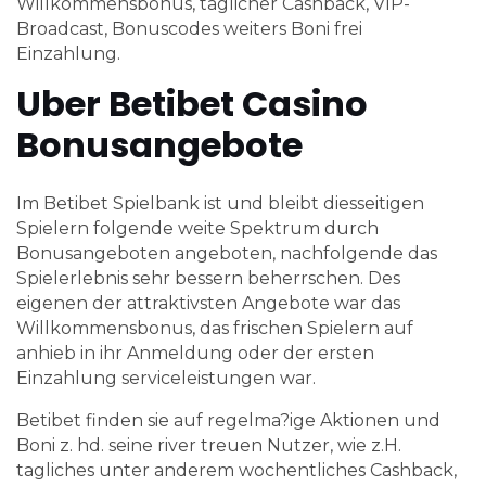
Willkommensbonus, taglicher Cashback, VIP-
Broadcast, Bonuscodes weiters Boni frei
Einzahlung.
Uber Betibet Casino
Bonusangebote
Im Betibet Spielbank ist und bleibt diesseitigen
Spielern folgende weite Spektrum durch
Bonusangeboten angeboten, nachfolgende das
Spielerlebnis sehr bessern beherrschen. Des
eigenen der attraktivsten Angebote war das
Willkommensbonus, das frischen Spielern auf
anhieb in ihr Anmeldung oder der ersten
Einzahlung serviceleistungen war.
Betibet finden sie auf regelma?ige Aktionen und
Boni z. hd. seine river treuen Nutzer, wie z.H.
tagliches unter anderem wochentliches Cashback,