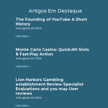
Artigos Em Destaque
The Founding of YouTube A Short
History
6 de agosto de 2026
Leia mais »
Monte Carlo Casino: Quick‑Hit Slots
& Fast‑Play Action
6 de agosto de 2026
Leia mais »
Lion Harbors Gambling
establishment Review Specialist
Evaluations and you may User
reviews
6 de agosto de 2026
Leia mais »