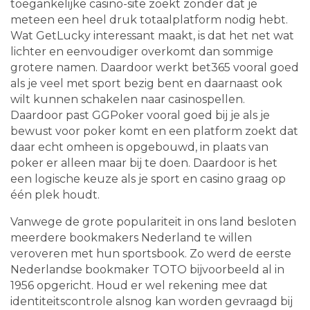
toegankelijke casino-site zoekt zonder dat je
meteen een heel druk totaalplatform nodig hebt.
Wat GetLucky interessant maakt, is dat het net wat
lichter en eenvoudiger overkomt dan sommige
grotere namen. Daardoor werkt bet365 vooral goed
als je veel met sport bezig bent en daarnaast ook
wilt kunnen schakelen naar casinospellen.
Daardoor past GGPoker vooral goed bij je als je
bewust voor poker komt en een platform zoekt dat
daar echt omheen is opgebouwd, in plaats van
poker er alleen maar bij te doen. Daardoor is het
een logische keuze als je sport en casino graag op
één plek houdt.
Vanwege de grote populariteit in ons land besloten
meerdere bookmakers Nederland te willen
veroveren met hun sportsbook. Zo werd de eerste
Nederlandse bookmaker TOTO bijvoorbeeld al in
1956 opgericht. Houd er wel rekening mee dat
identiteitscontrole alsnog kan worden gevraagd bij