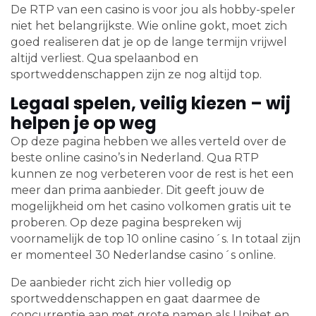
De RTP van een casino is voor jou als hobby-speler
niet het belangrijkste. Wie online gokt, moet zich
goed realiseren dat je op de lange termijn vrijwel
altijd verliest. Qua spelaanbod en
sportweddenschappen zijn ze nog altijd top.
Legaal spelen, veilig kiezen – wij
helpen je op weg
Op deze pagina hebben we alles verteld over de
beste online casino’s in Nederland. Qua RTP
kunnen ze nog verbeteren voor de rest is het een
meer dan prima aanbieder. Dit geeft jouw de
mogelijkheid om het casino volkomen gratis uit te
proberen. Op deze pagina bespreken wij
voornamelijk de top 10 online casino´s. In totaal zijn
er momenteel 30 Nederlandse casino´s online.
De aanbieder richt zich hier volledig op
sportweddenschappen en gaat daarmee de
concurrentie aan met grote namen als Unibet en