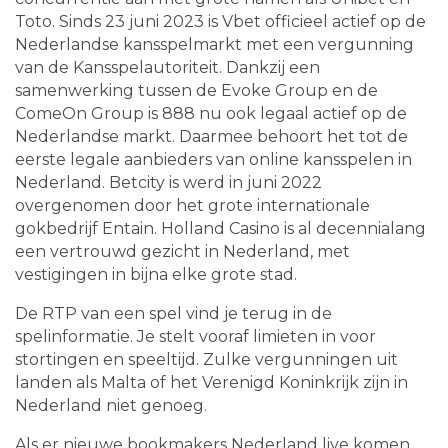
Toto. Sinds 23 juni 2023 is Vbet officieel actief op de
Nederlandse kansspelmarkt met een vergunning
van de Kansspelautoriteit. Dankzij een
samenwerking tussen de Evoke Group en de
ComeOn Group is 888 nu ook legaal actief op de
Nederlandse markt. Daarmee behoort het tot de
eerste legale aanbieders van online kansspelen in
Nederland. Betcity is werd in juni 2022
overgenomen door het grote internationale
gokbedrijf Entain. Holland Casino is al decennialang
een vertrouwd gezicht in Nederland, met
vestigingen in bijna elke grote stad.
De RTP van een spel vind je terug in de
spelinformatie. Je stelt vooraf limieten in voor
stortingen en speeltijd. Zulke vergunningen uit
landen als Malta of het Verenigd Koninkrijk zijn in
Nederland niet genoeg.
Als er nieuwe bookmakers Nederland live komen