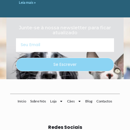
Leia mais »
Junte-se à nossa newsletter para ficar
atualizado
Seu
Email
Se Escrever
Início
Sobre Nós
Loja
Cães
Blog
Contactos
Redes Sociais