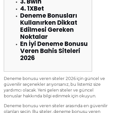
3. Bwin
4. 1XBet
Deneme Bonusları
Kullanırken Dikkat
Edilmesi Gereken
Noktalar
En İyi Deneme Bonusu
Veren Bahis Siteleri
2026
Deneme bonusu veren siteler 2026 için güncel ve
güvenilir seçenekler arıyorsanız, bu listemiz size
yardımcı olacak. Yeni gelen siteler ve güncel
bonuslar hakkında bilgi edinmek için okuyun.
Deneme bonusu veren siteler arasında en güvenilir
olanları seçin. Bu siteler, deneme bonusu veren