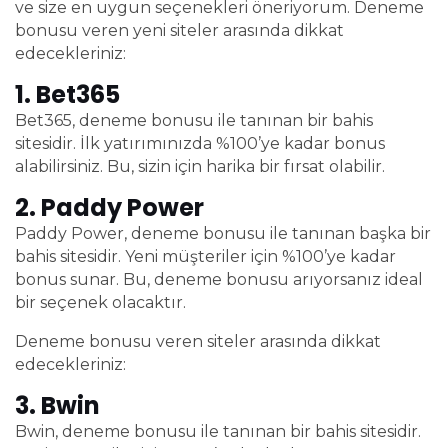
ve size en uygun seçenekleri öneriyorum. Deneme
bonusu veren yeni siteler arasında dikkat
edecekleriniz:
1. Bet365
Bet365, deneme bonusu ile tanınan bir bahis
sitesidir. İlk yatırımınızda %100’ye kadar bonus
alabilirsiniz. Bu, sizin için harika bir fırsat olabilir.
2. Paddy Power
Paddy Power, deneme bonusu ile tanınan başka bir
bahis sitesidir. Yeni müşteriler için %100’ye kadar
bonus sunar. Bu, deneme bonusu arıyorsanız ideal
bir seçenek olacaktır.
Deneme bonusu veren siteler arasında dikkat
edecekleriniz:
3. Bwin
Bwin, deneme bonusu ile tanınan bir bahis sitesidir.