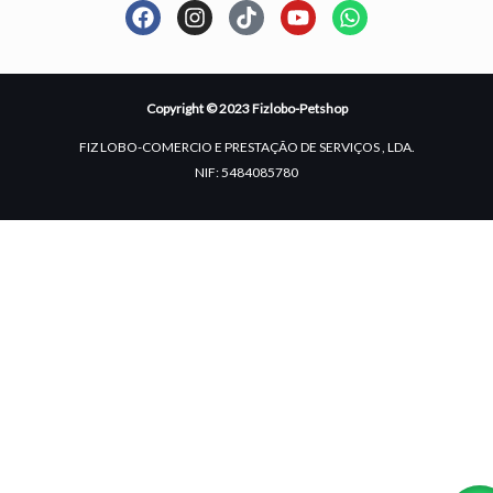
F
I
T
Y
W
a
n
i
o
h
c
s
k
u
a
e
t
t
t
t
b
a
o
u
s
Copyright © 2023 Fizlobo-Petshop
o
g
k
b
a
o
r
e
p
FIZ LOBO-COMERCIO E PRESTAÇÃO DE SERVIÇOS , LDA.
k
a
p
NIF: 5484085780
m