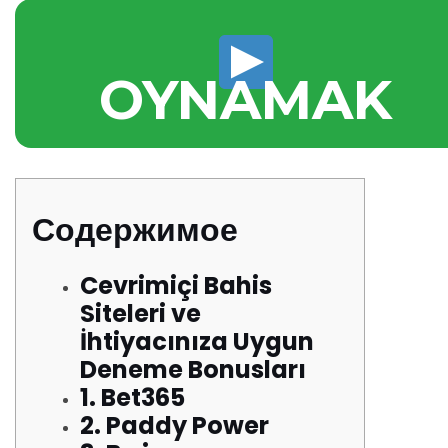
OYNAMAK
Содержимое
Cevrimiçi Bahis
Siteleri ve
İhtiyacınıza Uygun
Deneme Bonusları
1. Bet365
2. Paddy Power