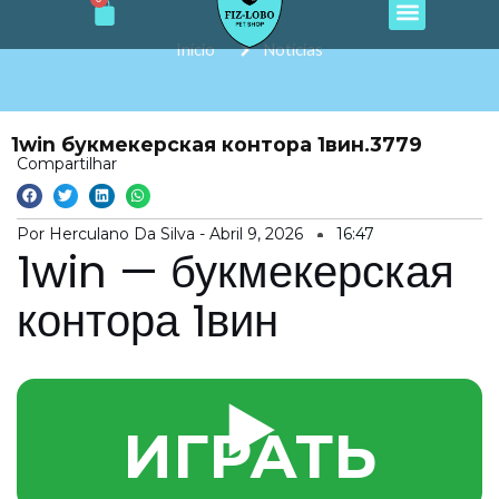
Cart
e
t
t
t
t
Ir
b
a
o
u
s
o
g
k
b
a
para
Início
Notícias
o
r
e
p
o
k
a
p
m
conteúdo
1win букмекерская контора 1вин.3779
Compartilhar
Por Herculano Da Silva -
Abril 9, 2026
16:47
1win — букмекерская
контора 1вин
▶️
ИГРАТЬ