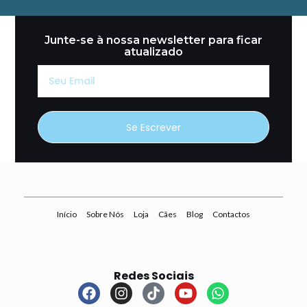
Junte-se à nossa newsletter para ficar
atualizado
Seu
Email
Se Escrever
Início
Sobre Nós
Loja
Cães
Blog
Contactos
Redes Sociais
F
I
T
Y
W
a
n
i
o
h