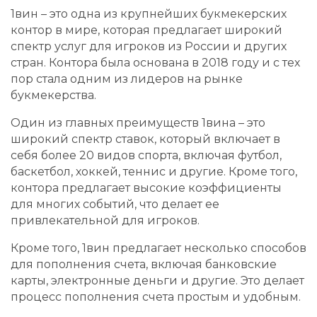
1вин – это одна из крупнейших букмекерских
контор в мире, которая предлагает широкий
спектр услуг для игроков из России и других
стран. Контора была основана в 2018 году и с тех
пор стала одним из лидеров на рынке
букмекерства.
Один из главных преимуществ 1вина – это
широкий спектр ставок, который включает в
себя более 20 видов спорта, включая футбол,
баскетбол, хоккей, теннис и другие. Кроме того,
контора предлагает высокие коэффициенты
для многих событий, что делает ее
привлекательной для игроков.
Кроме того, 1вин предлагает несколько способов
для пополнения счета, включая банковские
карты, электронные деньги и другие. Это делает
процесс пополнения счета простым и удобным.