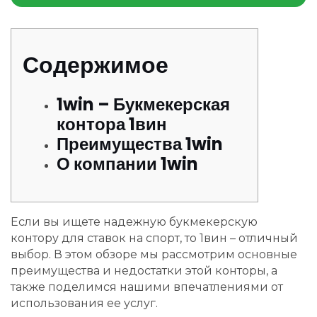
Содержимое
1win – Букмекерская
контора 1вин
Преимущества 1win
О компании 1win
Если вы ищете надежную букмекерскую
контору для ставок на спорт, то 1вин – отличный
выбор. В этом обзоре мы рассмотрим основные
преимущества и недостатки этой конторы, а
также поделимся нашими впечатлениями от
использования ее услуг.